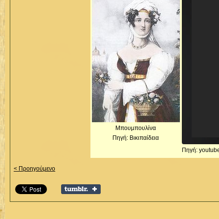
Μπουμπουλίνα
Πηγή: Βικιπαίδεια
Πηγή: youtub
< Προηγούμενο