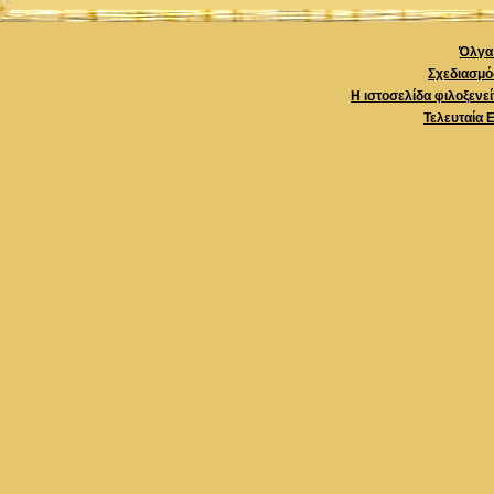
Όλγα 
Σχεδιασμό
Η ιστοσελίδα φιλοξενε
Τελευταία 