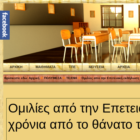
ΑΡΧΙΚΗ
ΜΑΘΗΜΑΤΑ
ΤΠΕ
ΜΟΥΣΕΙΑ
ΑΡΧΕΙΑ
Βρίσκεστε εδώ:
Αρχική
ΠΟΛΥΜΕΣΑ
ΤΕΧΝΗ
Oμιλίες από την Επετειακή εκδήλωση 
Oμιλίες από την Επετε
χρόνια από το θάνατο 