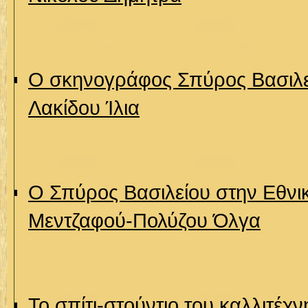
Ο σκηνογράφος Σπύρος Βασιλε
Λακίδου Ίλια
Ο Σπύρος Βασιλείου στην Εθνι
Μεντζαφού-Πολύζου Όλγα
Το σπίτι-στούντιο του καλλιτέχ