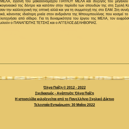
ΙΑ ΜΕΛΑ, εγγονή του μακεδονομάχου ΠΑΥΛΟΥ ΜΕΛΑ και σύζυγος του μεγάλου
ικογενειακό της δέντρο και κατόπιν στην περίοδο των σπουδών της στη Σχολή Κ
 την καλλιτεχνική της οπτική αλλά και για τη συμμετοχή της στο ΕΑΜ. Στη συνέχ
ικά, κάνοντας ιδιαίτερη μνεία στον ανδριάντα της Μπουμπουλίνας που κοσμεί το 
φιλοτεχνήσει από σίδερο. Για τη δυναμικότητα του έργου της ΜΕΛΑ, τον ευφρό
μού μιλούν ο ΠΑΝΑΓΙΏΤΗΣ ΤΕΤΣΗΣ και ο ΑΓΓΕΛΟΣ ΔΕΛΗΒΟΡΙΑΣ.
Όλγα Παΐζη © 2012 - 2022
Σχεδιασμός - Ανάπτυξη: Όλγα Παΐζη
Η ιστοσελίδα φιλοξενείται από το Πανελλήνιο Σχολικό Δίκτυο
Τελευταία Ενημέρωση: 30 Mαΐου 2022