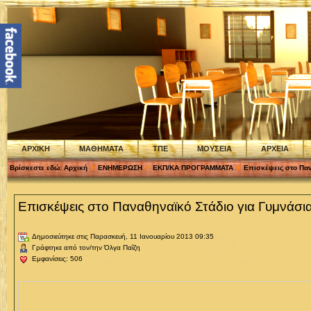
ΑΡΧΙΚΗ
ΜΑΘΗΜΑΤΑ
ΤΠΕ
ΜΟΥΣΕΙΑ
ΑΡΧΕΙΑ
Βρίσκεστε εδώ:
Αρχική
ΕΝΗΜΕΡΩΣΗ
ΕΚΠ/ΚΑ ΠΡΟΓΡΑΜΜΑΤΑ
Επισκέψεις στο Παν
Επισκέψεις στο Παναθηναϊκό Στάδιο για Γυμνάσια
Δημοσιεύτηκε στις Παρασκευή, 11 Ιανουαρίου 2013 09:35
Γράφτηκε από τον/την Όλγα Παΐζη
Εμφανίσεις: 506