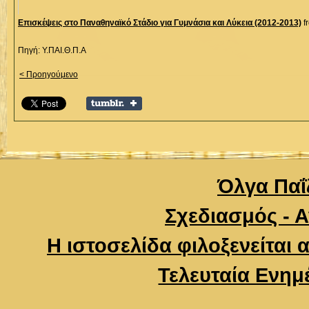
Επισκέψεις στο Παναθηναϊκό Στάδιο για Γυμνάσια και Λύκεια (2012-2013)
f
Πηγή: Υ.ΠΑΙ.Θ.Π.Α
< Προηγούμενο
Όλγα Παΐζ
Σχεδιασμός - 
Η ιστοσελίδα φιλοξενείται 
Τελευταία Ενημ