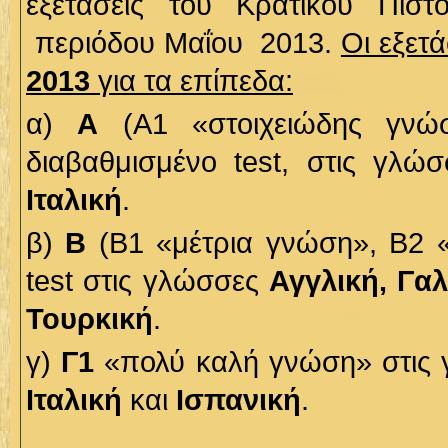
εξετάσεις του Κρατικού Πιστο
περιόδου Μαΐου 2013.
Οι εξετ
2013
για τα επίπεδα:
α)
Α
(Α1 «στοιχειώδης γνώ
διαβαθμισμένο test, στις γλώσ
Ιταλική
.
β)
Β
(Β1 «μέτρια γνώση», Β2 «
test
στις γλώσσες
Αγγλική, Γαλ
Τουρκική
.
γ)
Γ1
«πολύ καλή γνώση» στις
Ιταλική
και
Ισπανική
.