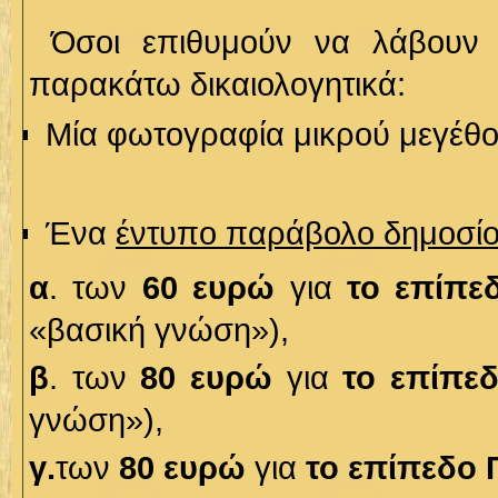
Όσοι επιθυμούν να λάβουν μ
παρακάτω δικαιολογητικά:
Μία φωτογραφία μικρού μεγέθο
Έ
να
έντυπο παράβολο δημοσί
α
. των
60 ευρώ
για
το επίπ
«βασική γνώση»),
β
. των
80 ευρώ
για
το επίπεδ
γνώση»),
γ.
των
80 ευρώ
για
το επίπεδο 