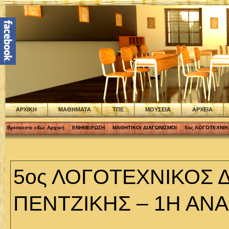
ΑΡΧΙΚΗ
ΜΑΘΗΜΑΤΑ
ΤΠΕ
ΜΟΥΣΕΙΑ
ΑΡΧΕΙΑ
Βρίσκεστε εδώ:
Αρχική
ΕΝΗΜΕΡΩΣΗ
ΜΑΘΗΤΙΚΟΙ ΔΙΑΓΩΝΙΣΜΟΙ
5ος ΛΟΓΟΤΕΧΝΙΚ
5ος ΛΟΓΟΤΕΧΝΙΚΟΣ Δ
ΠΕΝΤΖΙΚΗΣ – 1Η ΑΝ