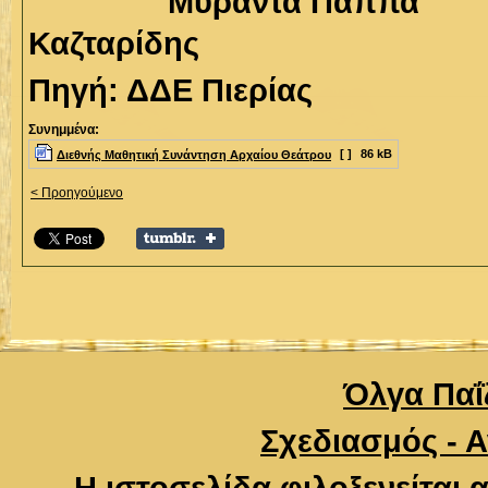
Μυράντα
Καζταρίδης
Πηγή: ΔΔΕ Πιερίας
Συνημμένα:
[ ]
86 kB
Διεθνής Μαθητική Συνάντηση Αρχαίου Θεάτρου
< Προηγούμενο
Όλγα Παΐζ
Σχεδιασμός - 
Η ιστοσελίδα φιλοξενείται 