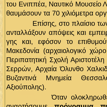
του Ενιππέα, Ναυτικό Μουσείο Λ
θαυμάσουν τα 70 χιλιόμετρα οργ
Επίσης, στο πλαίσιο των εκ
ανταλλάξουν απόψεις και εμπειρ
γης και, εφόσον το επιθυμού
Μακεδονία (αρχαιολογικό χώρο
Περιπατητική Σχολή Αριστοτέλη
Σερρών, Αρχαία Όλυνθο Χαλκιδ
Βυζαντινά Μνημεία Θεσσαλ
Αξιούπολης).
Όταν ολοκληρωθεί η δια
αναρτήσουμε
πρόγραμμα π