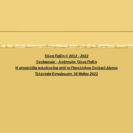
Όλγα Παΐζη © 2012 - 2022
Σχεδιασμός - Ανάπτυξη: Όλγα Παΐζη
Η ιστοσελίδα φιλοξενείται από το Πανελλήνιο Σχολικό Δίκτυο
Τελευταία Ενημέρωση: 30 Mαΐου 2022