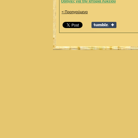
Οδηγίες για την Ιστορία Λυκείου
< Προηγούμενο