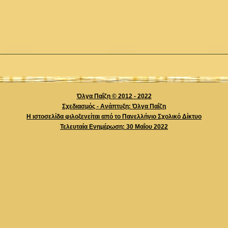
Όλγα Παΐζη © 2012 - 2022
Σχεδιασμός - Ανάπτυξη: Όλγα Παΐζη
Η ιστοσελίδα φιλοξενείται από το Πανελλήνιο Σχολικό Δίκτυο
Τελευταία Ενημέρωση: 30 Mαΐου 2022