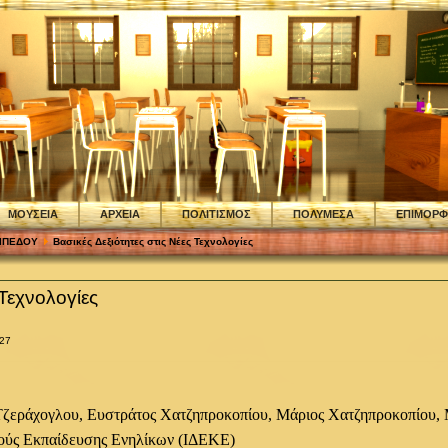
ΜΟΥΣΕΙΑ
ΑΡΧΕΙΑ
ΠΟΛΙΤΙΣΜΟΣ
ΠΟΛΥΜΕΣΑ
ΕΠΙΜΟΡ
ΠΙΠΕΔΟΥ
Βασικές Δεξιότητες στις Νέες Τεχνολογίες
 Τεχνολογίες
:27
 Τζεράχογλου, Ευστράτος Χατζηπροκοπίου, Μάριος Χατζηπροκοπίου,
κούς Εκπαίδευσης Ενηλίκων (ΙΔΕΚΕ)