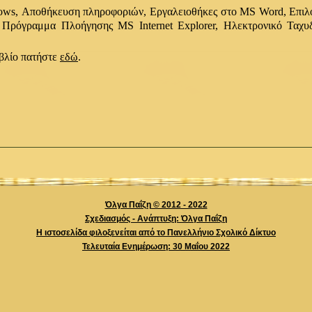
dows, Αποθήκευση πληροφοριών, Εργαλειοθήκες στο MS Word, Επι
ρόγραμμα Πλοήγησης MS Internet Explorer, Ηλεκτρονικό Ταχυδ
ιβλίο πατήστε
εδώ
.
Όλγα Παΐζη © 2012 - 2022
Σχεδιασμός - Ανάπτυξη: Όλγα Παΐζη
Η ιστοσελίδα φιλοξενείται από το Πανελλήνιο Σχολικό Δίκτυο
Τελευταία Ενημέρωση: 30 Mαΐου 2022