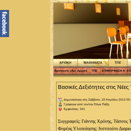
ΑΡΧΙΚΗ
ΜΑΘΗΜΑΤΑ
ΤΠΕ
Βρίσκεστε εδώ:
Αρχική
ΤΠΕ
ΕΠΙΜΟΡΦΩΣΗ Α΄ Ε
Βασικές Δεξιότητες στις Νέες
Δημοσιεύτηκε στις Σάββατο, 20 Απριλίου 2013 05
Γράφτηκε από τον/την Όλγα Παΐζη
Εμφανίσεις: 341
Συγγραφείς: Γιάννης Χρόνης, Τάσσος
Φορέας Υλοποίησης: Ινστιτούτο Διαρ