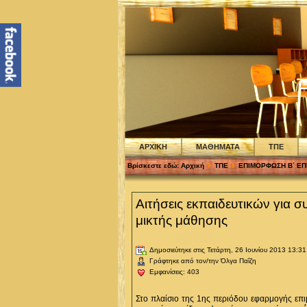
ΑΡΧΙΚΗ
ΜΑΘΗΜΑΤΑ
ΤΠΕ
Βρίσκεστε εδώ:
Αρχική
ΤΠΕ
ΕΠΙΜΟΡΦΩΣΗ Β΄ Ε
Αιτήσεις εκπαιδευτικών για 
μικτής μάθησης
Δημοσιεύτηκε στις Τετάρτη, 26 Ιουνίου 2013 13:31
Γράφτηκε από τον/την Όλγα Παΐζη
Εμφανίσεις: 403
Στο πλαίσιο της
1ης περιόδου εφαρμογής επι