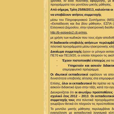
χρονικά, εν είδει πιλοτικής εφαρμογής, με
προγράμματα του μοντέλου μικτής μάθησης.
Από σήμερα, Τρίτη 25/06/2013, καλούνται οι
να υποβάλουν αιτήσεις συμμετοχής
μέσω του Πληροφοριακού Συστήματος (MIS)
«Εκπαίδευση και δια βίου μάθηση», ΕΣΠΑ (
Ελληνικού Δημοσίου, στην ηλεκτρονική διεύθ
http://b-epipedo2.cti.gr/mis
,
με χρήση των κωδικών που τους είχαν αποδοθε
Η διαδικασία υποβολής αιτήσεων περιλαμβά
πιλοτικά προγράμματα μέσω ηλεκτρονικής κλ
Δικαίωμα συμμετοχής
έχουν οι μόνιμοι εκπα
ΠΕ70 και ΠΕ19/20, οι οποίοι πληρούν τις ακ
-
Έχουν πιστοποιηθεί επιτυχώς
για τι
-
Υπηρετούν και ασκούν διδακτι
επιμορφωτικό πρόγραμμα.
Οι ιδιωτικοί εκπαιδευτικοί
οφείλουν να αποσ
δυνατότητα υποβολής αίτησης στα επιμορφωτι
Επίσης,
όλοι οι εκπαιδευτικοί
θα πρέπει να π
ασκούν διδακτικό έργο στην τάξη, κατά την ε
Διευκρινίζεται ότι
οι ανωτέρω προϋποθέσεις 
σχολικό έτος 2012 – 2013
.
Οι εκπαιδευτικ
συμμετοχής τους
στα πιλοτικά προγράμματ
γνωρίζουν θετικά ότι πληρούν τις προϋποθέσε
Το μοντέλο μικτής μάθησης περιλαμβάνει δι
ενασχόληση με εκπαιδευτικά λογισμικά κλπ