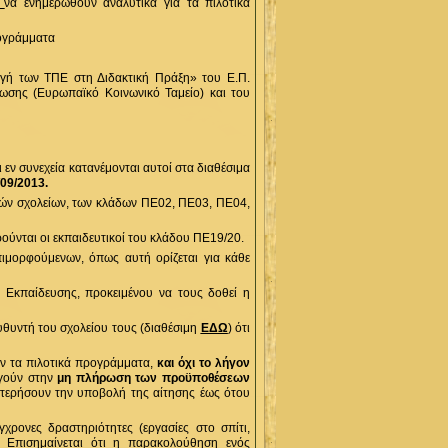
Ω
να ενημερωθούν αναλυτικά για τα πιλοτικά
ρογράμματα
γή των ΤΠΕ στη Διδακτική Πράξη» του Ε.Π.
ωσης (Ευρωπαϊκό Κοινωνικό Ταμείο) και του
ι εν συνεχεία κατανέμονται αυτοί στα διαθέσιμα
09/2013.
ικών σχολείων, των κλάδων ΠΕ02, ΠΕ03, ΠΕ04,
ούνται οι εκπαιδευτικοί του κλάδου ΠΕ19/20.
ιμορφούμενων, όπως αυτή ορίζεται για κάθε
η Εκπαίδευσης, προκειμένου να τους δοθεί η
θυντή του σχολείου τους (διαθέσιμη
ΕΔΩ
) ότι
ύν τα πιλοτικά προγράμματα,
και όχι το λήγον
ηγούν στην
μη πλήρωση των προϋποθέσεων
στερήσουν την υποβολή της αίτησης έως ότου
χρονες δραστηριότητες (εργασίες στο σπίτι,
ς. Επισημαίνεται ότι η παρακολούθηση ενός