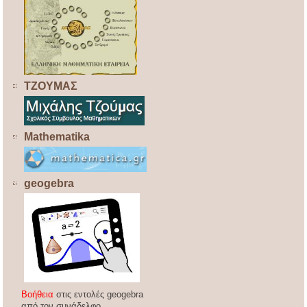
ΤΖΟΥΜΑΣ
Mathematika
geogebra
Βοήθεια
στις εντολές geogebra
από τον συνάδελφο