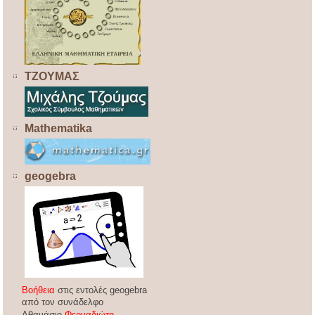
ΤΖΟΥΜΑΣ
Mathematika
geogebra
Βοήθεια
στις εντολές geogebra
από τον συνάδελφο
Αθανάσιο
Φεργαδιώτη
.