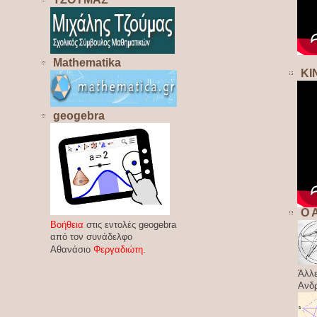
Mathematika
ΚΙ
geogebra
Ο 
Βοήθεια
στις εντολές geogebra
από τον συνάδελφο
Αθανάσιο
Φεργαδιώτη
.
Άλλε
Ανδ