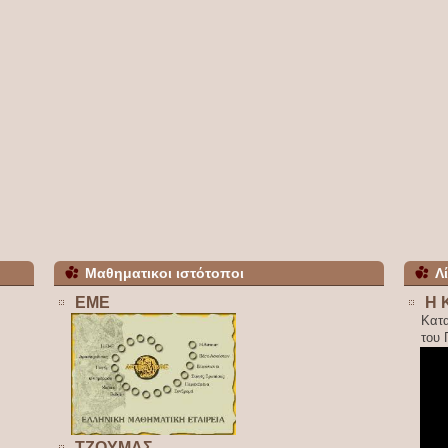
Μαθηματικοι ιστότοποι
Λ
ΕΜΕ
Η 
Κατ
του
ΤΖΟΥΜΑΣ