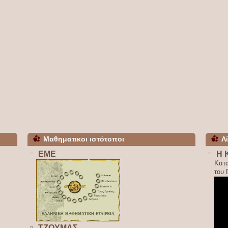
Μαθηματικοι ιστότοποι
Λ
ΕΜΕ
Η 
Κατ
του
ΤΖΟΥΜΑΣ