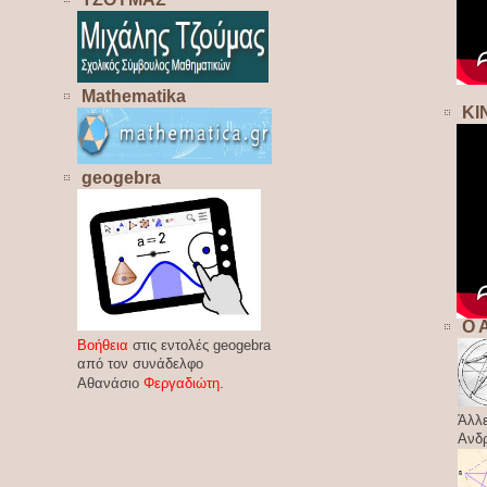
Mathematika
ΚΙ
geogebra
Ο 
Βοήθεια
στις εντολές geogebra
από τον συνάδελφο
Αθανάσιο
Φεργαδιώτη
.
Άλλε
Ανδ