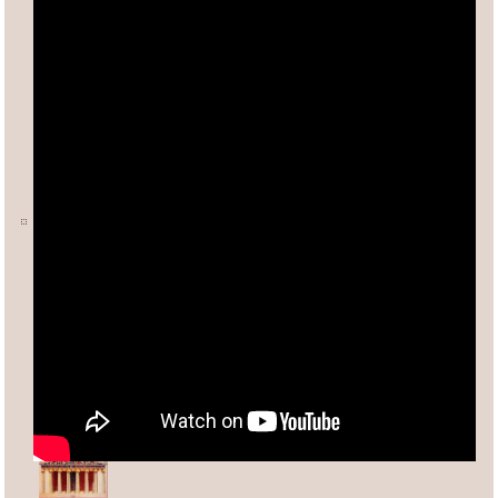
Ο ΑΡΙΘΜΟΣ φ (ΦΕΙΔΙΑΣ)
Άλλες σχετικές σελίδες:
Ανδρέας Κασσέτας
asxetos.gr