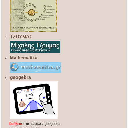
ΤΖΟΥΜΑΣ
Mathematika
geogebra
Βοήθεια
στις εντολές geogebra