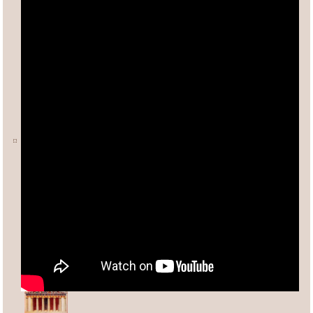
Ο ΑΡΙΘΜΟΣ φ (ΦΕΙΔΙΑΣ)
Άλλες σχετικές σελίδες:
Ανδρέας Κασσέτας
asxetos.gr