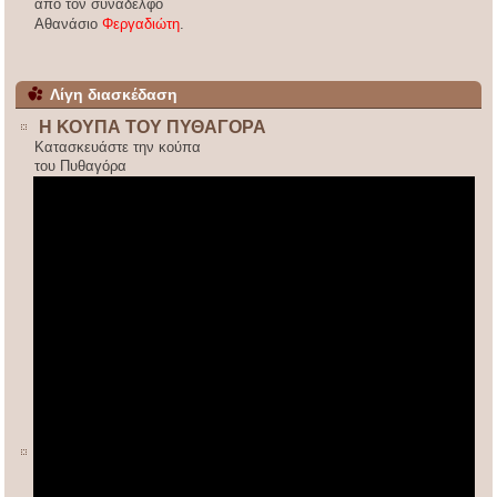
από τον συνάδελφο
Αθανάσιο
Φεργαδιώτη
.
Λίγη διασκέδαση
Η ΚΟΥΠΑ ΤΟΥ ΠΥΘΑΓΟΡΑ
Κατασκευάστε την κούπα
του Πυθαγόρα
ΚΙΝΕΖΙΚΟΣ ΠΟΛΛΑΠΛΑΣΙΑΣΜΟΣ