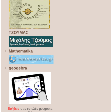
ΤΖΟΥΜΑΣ
Mathematika
geogebra
Βοήθεια
στις εντολές geogebra