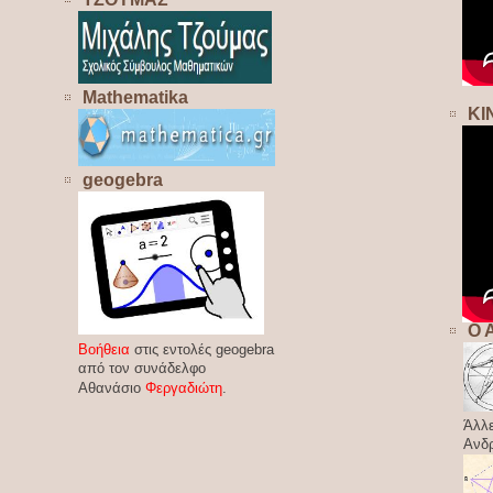
Mathematika
ΚΙ
geogebra
Ο 
Βοήθεια
στις εντολές geogebra
από τον συνάδελφο
Αθανάσιο
Φεργαδιώτη
.
Άλλε
Ανδ