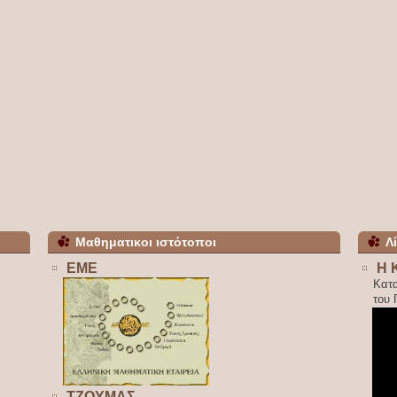
Μαθηματικοι ιστότοποι
Λ
ΕΜΕ
Η 
Κατ
του
ΤΖΟΥΜΑΣ