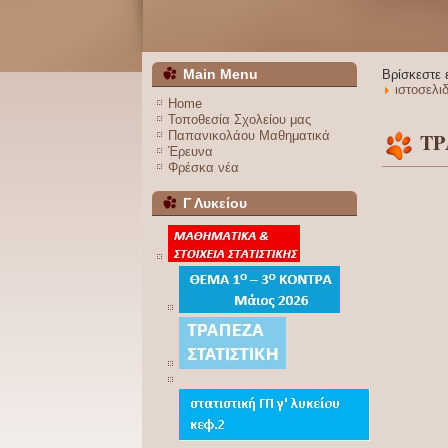
Main Menu
Βρίσκεστε
ιστοσελι
Home
Τοποθεσία Σχολείου μας
Παπανικολάου Μαθηματικά
ΤΡ
Έρευνα
Φρέσκα νέα
Γ Λυκείου