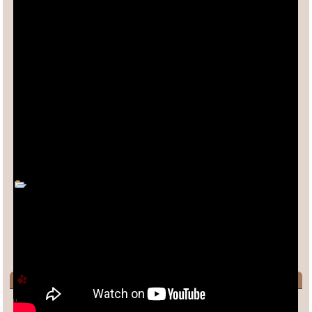
4 Σχόλια
Κατηγορία:
διασκεδάζουμε τώρα
Υποκατηγορίες
Εκδρομές
Καλάβρυτα 2016