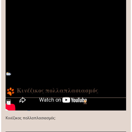
< alt="Koupa"/>
Προσθήκη σχολίου
Κατηγορία:
διασκεδάζουμε τώρα
Κινέζικος πολλαπλασιασμός
Δημοσιεύθηκε : Τετάρτη, 16 Μάρτιος 2016 22:07
|
Γράφτηκε από τον/την
Super User
|
|
| Εμφανίσεις: 4626
Κινέζικος πολλαπλασιασμός: