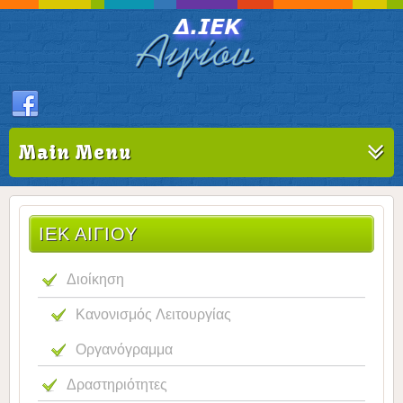
Main Menu
ΙΕΚ ΑΙΓΊΟΥ
Διοίκηση
Κανονισμός Λειτουργίας
Οργανόγραμμα
Δραστηριότητες