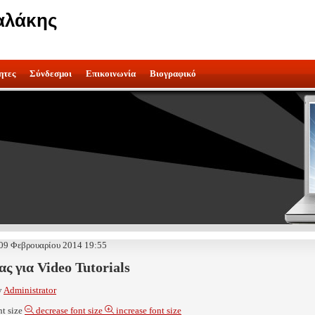
αλάκης
ητες
Σύνδεσμοι
Επικοινωνία
Βιογραφικό
 09 Φεβρουαρίου 2014 19:55
ς για Video Tutorials
y
Administrator
nt size
decrease font size
increase font size