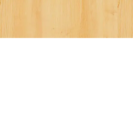
Created with Pa
967
times
 in
Νέα - Ανακοινώσεις