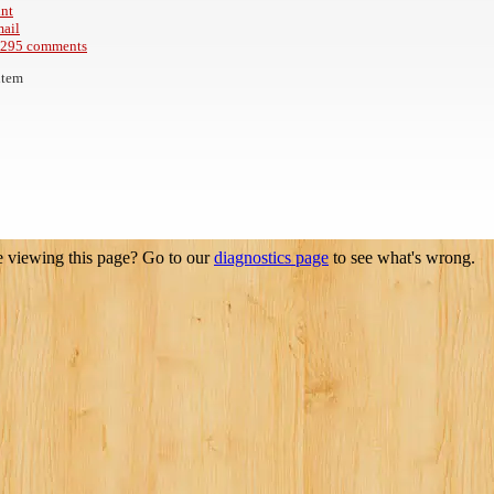
int
ail
295
comments
item