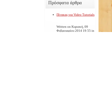
Πρόσφατα άρθρα
Πίνακας για Video Tutorials
Written on Κυριακή, 09
Φεβρουαρίου 2014 19:55
in
Νέα - Ανακοινώσεις
Δίκτυα Υπολογιστών
Written on Κυριακή, 09
Φεβρουαρίου 2014 19:23
in
Εφαρμογές Πληροφορικής
Tags:
δίκτυα
LAN
networks
άσκηση
Χαρακτηριστικά Επεξεργαστή
Read
315
Published
Written on Δευτέρα, 28
Οκτωβρίου 2013 23:00
in
Συντήρηση Υπολογιστών
Συντήρηση Υπολογιστών
Άσκηση