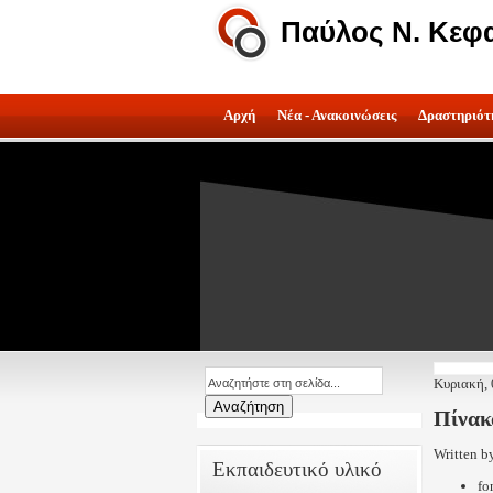
Παύλος Ν. Κεφ
Αρχή
Νέα - Ανακοινώσεις
Δραστηριότ
Κυριακή,
Πίνακα
Written b
Εκπαιδευτικό υλικό
fo