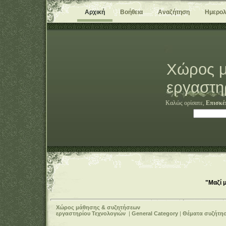
Αρχική
Βοήθεια
Αναζήτηση
Ημερολ
Χώρος μ
εργαστη
Καλώς ορίσατε,
Επισκέ
"Μαζί 
Χώρος μάθησης & συζητήσεων
εργαστηρίου Τεχνολογιών
|
General Category
|
Θέματα συζήτη