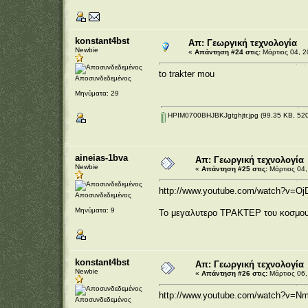
konstant4bst
Απ: Γεωργική τεχνολογία
Newbie
«
Απάντηση #24 στις:
Μάρτιος 04, 2
to trakter mou
Αποσυνδεδεμένος
Μηνύματα: 29
HPIM0700BHJBKJgtghjtr.jpg
(99.35 KB, 520
aineias-1bva
Απ: Γεωργική τεχνολογία
Newbie
«
Απάντηση #25 στις:
Μάρτιος 04,
http://www.youtube.com/watch?v=O
Αποσυνδεδεμένος
Μηνύματα: 9
Το μεγαλυτερο ΤΡΑΚΤΕΡ του κοσμου!
konstant4bst
Απ: Γεωργική τεχνολογία
Newbie
«
Απάντηση #26 στις:
Μάρτιος 06,
http://www.youtube.com/watch?v=N
Αποσυνδεδεμένος