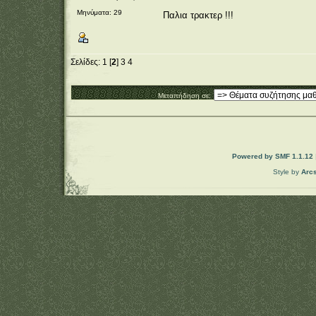
Μηνύματα: 29
Παλια τρακτερ !!!
Σελίδες:
1
[
2
]
3
4
Μεταπήδηση σε:
Powered by SMF 1.1.12
Style by
Arc