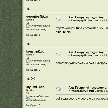
georgios4btzn
Απ: Γεωργική τεχνολογία
Newbie
«
Απάντηση #21 στις:
Μάρτιος 04,
http://www.youtube.com/watch?v=J
Αποσυνδεδεμένος
einai teleia
Μηνύματα: 6
konstant1bgi
Απ: Γεωργική τεχνολογία
Newbie
«
Απάντηση #22 στις:
Μάρτιος 04,
smoothing=0&vh=360&h=360&cfps
Αποσυνδεδεμένος
Μηνύματα: 3
styliani1bdo
Απ: Γεωργική τεχνολογία
Newbie
«
Απάντηση #23 στις:
Μάρτιος 04,
poliii wraiooo to video p eida parapan
Αποσυνδεδεμένος
Μηνύματα: 8