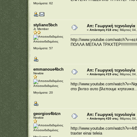
Μηνύματα: 62
styliano5bch
Απ: Γεωργική τεχνολογία
Jr. Member
«
Απάντηση #18 στις:
Μάρτιος 04,
http://www.youtube.com/watch?v=ez
Αποσυνδεδεμένος
ΠΟΛΛΑ ΜΕΓΑΛΑ ΤΡΑΧΤΕΡ!!!!!!!!!!!!!!
Μηνύματα: 57
emmanoue4bch
Απ: Γεωργική τεχνολογία
Newbie
«
Απάντηση #19 στις:
Μάρτιος 04,
http://www.youtube.com/watch?v=Nqu
Αποσυνδεδεμένος
στο βιντεο αυτο βλεπουμε κηπευικα...
Μηνύματα: 20
georgios4btzn
Απ: Γεωργική τεχνολογία
Newbie
«
Απάντηση #20 στις:
Μάρτιος 04,
http://www.youtube.com/watch?v=
Αποσυνδεδεμένος
traxter einai teleia
Μηνύματα: 6