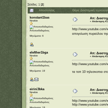
Σελίδες:
1
[
2
]
Αποστολέας
Θέμα: Διαστημική τεχνολογ
konstant1bas
Απ: Διαστημ
Newbie
«
Απάντηση #15
http://www.youtube.com
Αποσυνδεδεμένος
απογείωση πυραύλου τ
Μηνύματα: 6
elefther1bga
Απ: Διαστημ
Newbie
«
Απάντηση #16
http://www.youtube.com
Αποσυνδεδεμένος
Μηνύματα: 19
τα τοπ 10 τηλεσκοπια στο
eirini3bka
Απ: Διαστημ
Newbie
«
Απάντηση #17
http://www.youtube.com
Αποσυνδεδεμένος
http://www.youtube.com/
Μηνύματα: 19