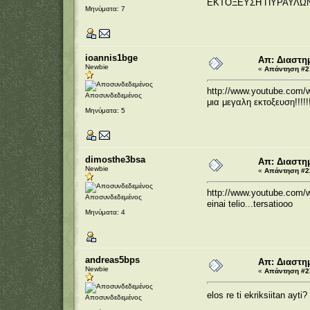
ΕΚΤΟΞΕΥΣΗ ΠΥΡΑΥΛΩ
Μηνύματα: 7
ioannis1bge
Απ: Διαστημ
Newbie
«
Απάντηση #21
http://www.youtube.com
Αποσυνδεδεμένος
μια μεγαλη εκτοξευση!!!!!!!
Μηνύματα: 5
dimosthe3bsa
Απ: Διαστημ
Newbie
«
Απάντηση #22
http://www.youtube.co
Αποσυνδεδεμένος
einai telio...tersatiooo
Μηνύματα: 4
andreas5bps
Απ: Διαστημ
Newbie
«
Απάντηση #23
elos re ti ekriksiitan ayti?
Αποσυνδεδεμένος