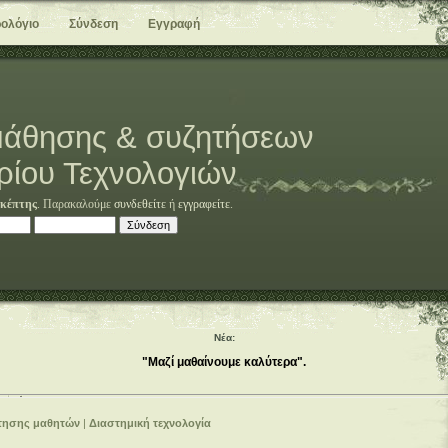
ολόγιο
Σύνδεση
Εγγραφή
άθησης & συζητήσεων
ρίου Τεχνολογιών
κέπτης
. Παρακαλούμε
συνδεθείτε
ή
εγγραφείτε
.
Νέα:
"Μαζί μαθαίνουμε καλύτερα".
τησης μαθητών
|
Διαστημική τεχνολογία