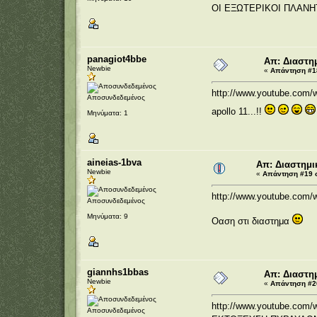
ΟΙ ΕΞΩΤΕΡΙΚΟΙ ΠΛΑΝΗΤΕ
panagiot4bbe
Απ: Διαστημ
Newbie
«
Απάντηση #18
http://www.youtube.com/
Αποσυνδεδεμένος
apollo 11...!!
Μηνύματα: 1
aineias-1bva
Απ: Διαστημι
Newbie
«
Απάντηση #19 σ
http://www.youtube.com
Αποσυνδεδεμένος
Μηνύματα: 9
Οαση στι διαστημα
giannhs1bbas
Απ: Διαστημ
Newbie
«
Απάντηση #20
http://www.youtube.com/
Αποσυνδεδεμένος