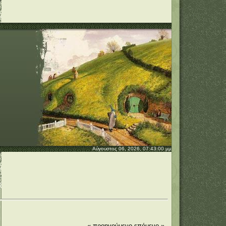
Αύγουστος 06, 2026, 07:43:00 μμ
« προηγούμενο
επόμενο »