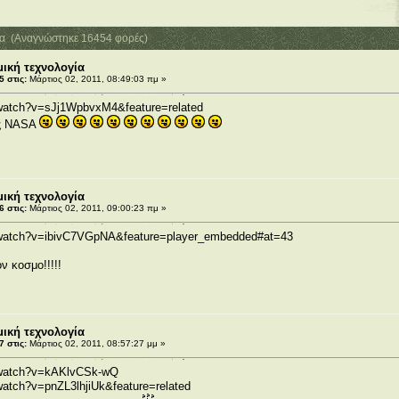
ία (Αναγνώστηκε 16454 φορές)
ική τεχνολογία
 στις:
Μάρτιος 02, 2011, 08:49:03 πμ »
/watch?v=sJj1WpbvxM4&feature=related
ης NASA
ική τεχνολογία
 στις:
Μάρτιος 02, 2011, 09:00:23 πμ »
/watch?v=ibivC7VGpNA&feature=player_embedded#at=43
ν κοσμο!!!!!
ική τεχνολογία
 στις:
Μάρτιος 02, 2011, 08:57:27 μμ »
/watch?v=kAKlvCSk-wQ
watch?v=pnZL3lhjiUk&feature=related