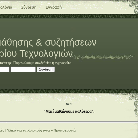
ολόγιο
Σύνδεση
Εγγραφή
άθησης & συζητήσεων
ρίου Τεχνολογιών
κέπτης
. Παρακαλούμε
συνδεθείτε
ή
εγγραφείτε
.
Νέα:
"Μαζί μαθαίνουμε καλύτερα".
τές
|
Υλικό για τα Χριστούγεννα – Πρωτοχρονιά