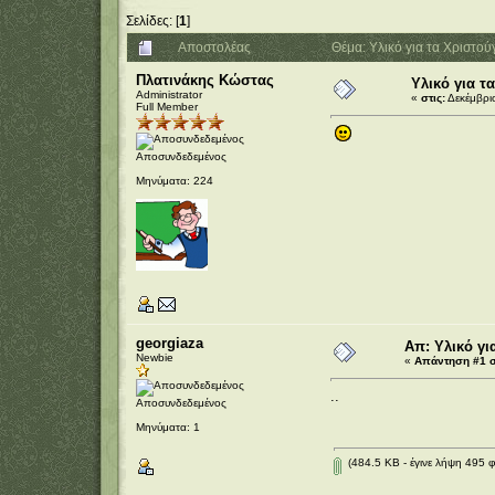
Σελίδες: [
1
]
Αποστολέας
Θέμα: Υλικό για τα Χριστο
Πλατινάκης Κώστας
Υλικό για τ
Administrator
«
στις:
Δεκέμβριο
Full Member
Αποσυνδεδεμένος
Μηνύματα: 224
georgiaza
Απ: Υλικό γι
Newbie
«
Απάντηση #1 σ
..
Αποσυνδεδεμένος
Μηνύματα: 1
(484.5 KB - έγινε λήψη 495 φ