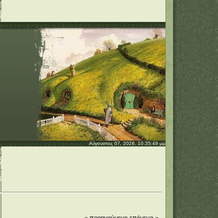
Αύγουστος 07, 2026, 10:35:49 μμ
« προηγούμενο
επόμενο »