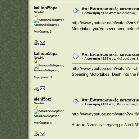
kalliopi5bpa
Απ: Εντυπωσιακές κατασκευέ
Newbie
«
Απάντηση #128 στις:
Φεβρουάριος 21
http://www.youtube.com/watch?v=6j
Αποσυνδεδεμένος
Motorbikes you've never seen befor
Μηνύματα: 3
kalliopi5bpa
Απ: Εντυπωσιακές κατασκευέ
Newbie
«
Απάντηση #129 στις:
Φεβρουάριος 21
http://www.youtube.com/watch?v=C
Αποσυνδεδεμένος
Speeding Motorbikes: Dash into the 
Μηνύματα: 3
eleni5btz
Απ: Εντυπωσιακές κατασκευέ
Newbie
«
Απάντηση #130 στις:
Φεβρουάριος 21
http://www.youtube.com/watch?v
Αποσυνδεδεμένος
Μηνύματα: 4
Αυτο το βιντεο εχει σχεση με δυο LA