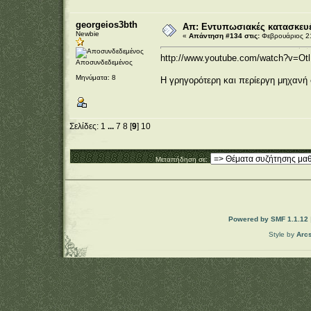
georgeios3bth
Απ: Εντυπωσιακές κατασκευέ
Newbie
«
Απάντηση #134 στις:
Φεβρουάριος 21
http://www.youtube.com/watch?v=Ot
Αποσυνδεδεμένος
Μηνύματα: 8
Η γρηγορότερη και περίεργη μηχανή
Σελίδες:
1
...
7
8
[
9
]
10
Μεταπήδηση σε:
Powered by SMF 1.1.12
Style by
Arc