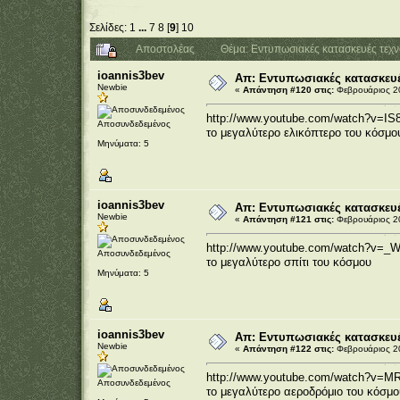
Σελίδες:
1
...
7
8
[
9
]
10
Αποστολέας
Θέμα: Εντυπωσιακές κατασκευές τεχ
ioannis3bev
Απ: Εντυπωσιακές κατασκευέ
Newbie
«
Απάντηση #120 στις:
Φεβρουάριος 20
http://www.youtube.com/watch?v=IS
Αποσυνδεδεμένος
το μεγαλύτερο ελικόπτερο του κόσμο
Μηνύματα: 5
ioannis3bev
Απ: Εντυπωσιακές κατασκευέ
Newbie
«
Απάντηση #121 στις:
Φεβρουάριος 20
http://www.youtube.com/watch?v=_
Αποσυνδεδεμένος
το μεγαλύτερο σπίτι του κόσμου
Μηνύματα: 5
ioannis3bev
Απ: Εντυπωσιακές κατασκευέ
Newbie
«
Απάντηση #122 στις:
Φεβρουάριος 20
http://www.youtube.com/watch?v=M
Αποσυνδεδεμένος
το μεγαλύτερο αεροδρόμιο του κόσμο