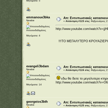
Μηνύματα: 5
emmanoue3bka
Απ: Εντυπωσιακές κατασκευέ
Newbie
«
Απάντηση #123 στις:
Φεβρουάριος 21
http://www.youtube.com/watch?v=jj
Αποσυνδεδεμένος
Μηνύματα: 4
!!!ΤΟ ΜΕΓΑΛΥΤΕΡΟ ΚΡΟΥΑΖΙΕΡΟ
evangeli3bdam
Απ: Εντυπωσιακές κατασκευέ
Newbie
«
Απάντηση #124 στις:
Φεβρουάριος 21
εδω θα δειτε το μεγαλυτερο κτηρι
Αποσυνδεδεμένος
http://www.youtube.com/watch?v=O
Μηνύματα: 14
georgeios3bth
Απ: Εντυπωσιακές κατασκευέ
Newbie
«
Απάντηση #125 στις:
Φεβρουάριος 21