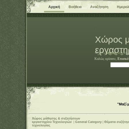
Αρχική
Βοήθεια
Αναζήτηση
Ημερολ
Χώρος μ
εργαστη
Καλώς ορίσατε,
Επισκέ
"Μαζί 
Χώρος μάθησης & συζητήσεων
εργαστηρίου Τεχνολογιών
|
General Category
|
Θέματα συζήτη
τεχνολογίας