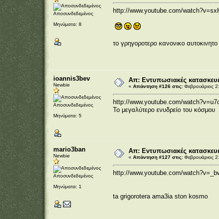
http://www.youtube.com/watch?v=s
Αποσυνδεδεμένος
Μηνύματα: 8
το γρηγοροτερο κανονικο αυτοκινητο
ioannis3bev
Απ: Εντυπωσιακές κατασκευέ
Newbie
«
Απάντηση #126 στις:
Φεβρουάριος 21
http://www.youtube.com/watch?v=u
Αποσυνδεδεμένος
Το μεγαλύτερο ενυδρείο του κόσμου
Μηνύματα: 5
mario3ban
Απ: Εντυπωσιακές κατασκευέ
Newbie
«
Απάντηση #127 στις:
Φεβρουάριος 21
http://www.youtube.com/watch?v=_b
Αποσυνδεδεμένος
Μηνύματα: 1
ta grigorotera ama3ia ston kosmo