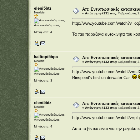
eleni5btz
Απ: Εντυπωσιακές κατασκευέ
Newbie
«
Απάντηση #131 στις:
Φεβρουάριος 21
http://www.youtube.com/watch?v=o
Αποσυνδεδεμένος
Μηνύματα: 4
Τα πιο παραξενα αυτοκινητα του κοσ
kalliopi5bpa
Απ: Εντυπωσιακές κατασκευέ
Newbie
«
Απάντηση #132 στις:
Φεβρουάριος 21
http://www.youtube.com/watch?v=s
Αποσυνδεδεμένος
Rinspeed's first un derwater Car
Μηνύματα: 3
eleni5btz
Απ: Εντυπωσιακές κατασκευέ
Newbie
«
Απάντηση #133 στις:
Φεβρουάριος 21
http://www.youtube.com/watch?v=p
Αποσυνδεδεμένος
Μηνύματα: 4
Αυτο το βιντεο ειναι για την μεγαλυτε