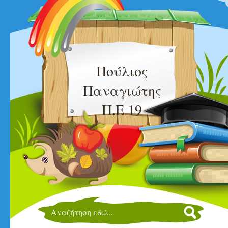
Πούλιος
Παναγιώτης
Π.Ε 19