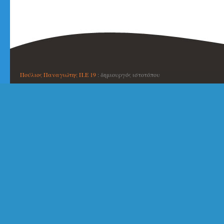
Πούλιος Παναγιώτης Π.Ε 19
: δημιουργός ιστοτόπου