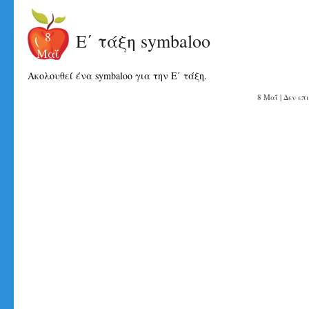
8
Ε΄ τάξη symbaloo
Μαΐ
Ακολουθεί ένα symbaloo για την Ε΄ τάξη.
8 Μαΐ |
Δεν επ