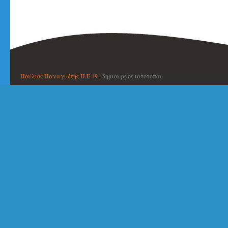
Πούλιος Παναγιώτης Π.Ε 19
: δημιουργός ιστοτόπου