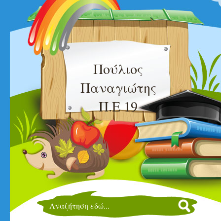
Πούλιος
Παναγιώτης
Π.Ε 19