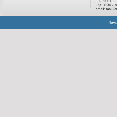
Τ.Κ. 11111
Τηλ: 1234567
email: mail (a
Πανελ