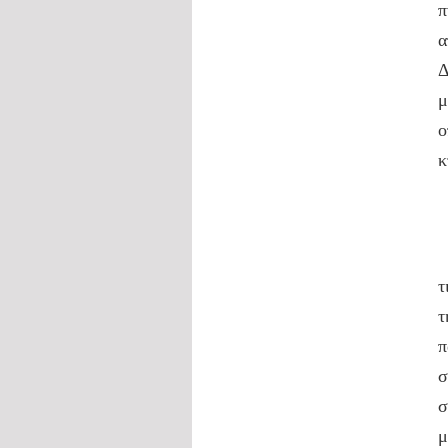
π
α
Δ
μ
ο
κ
Τ
Θ
τ
τ
π
σ
σ
μ