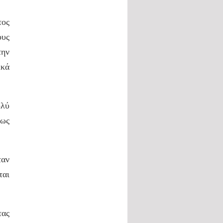
τος
ους
την
ικά
ολύ
εως
ταν
αι
τας