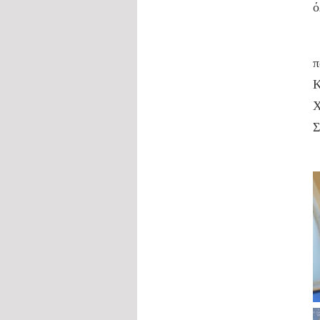
ό
Σ
π
Κ
Χ
Σ