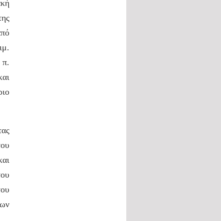
ακή
της
από
ιμ.
 π.
και
ριο
τας
ου
και
του
του
λων