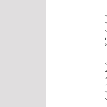
Δ
π
π
κ
γ
Θ
Ο
κ
α
σ
ε
π
ο