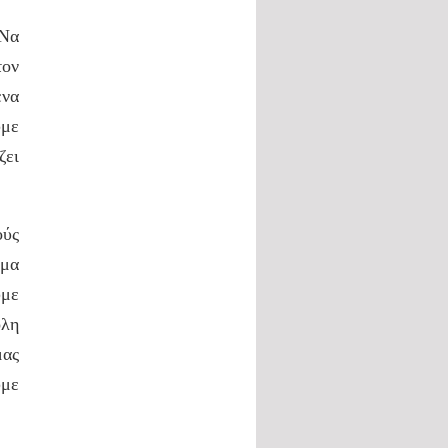
 Να
τον
ένα
ύμε
ζει
ούς
γμα
υμε
ολη
μας
ύμε