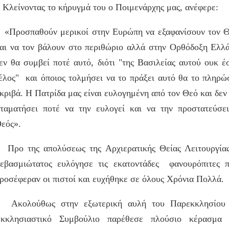
λείνοντας το κήρυγμά του ο Ποιμενάρχης μας, ανέφερε:
Προσπαθούν μερικοί στην Ευρώπη να εξαφανίσουν τον 
αι να τον βάλουν στο περιθώριο αλλά στην Ορθόδοξη Ελλ
εν θα συμβεί ποτέ αυτό, διότι "της Βασιλείας αυτού ουκ έ
έλος" και όποιος τολμήσει να το πράξει αυτό θα το πληρώ
κριβά. Η Πατρίδα μας είναι ευλογημένη από τον Θεό και δεν
ταματήσει ποτέ να την ευλογεί και να την προστατεύσε
εός».
ρο της απολύσεως της Αρχιερατικής Θείας Λειτουργία
εβασμιώτατος ευλόγησε τις εκατοντάδες φανουρόπιτες 
ροσέφεραν οι πιστοί και ευχήθηκε σε όλους Χρόνια Πολλά.
κολούθως στην εξωτερική αυλή του Παρεκκλησίου 
κκλησιαστικό Συμβούλιο παρέθεσε πλούσιο κέρασμα