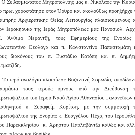
 Σεβασμιώτατος Μητροπολίτης μας κ. Νικόλαος την Κυρι
ο πρωί χοροστάτησε στον Όρθρο και ακολούθως προηξήρχε 
αμπρής Αρχιερατικής Θείας Λειτουργίας πλαισιούμενους 
ον Ιεροκήρυκα της Ιεράς Μητροπόλεως μας Πανοσιολ. Αρχ
. Άνθιμο Νεραντζή, τους Εφημερίους της Ενορίας
ωνσταντίνο Θεολογά και π. Κωνσταντίνο Παπασταμάτη 
ους διακόνους του π. Ευστάθιο Κατόπη και π. Δημήτ
τματζίδη.
ο ιερό αναλόγιο πλαισίωσε Βυζαντινή Χορωδία, αποδίδον
αυμάσια τους ιερούς ύμνους υπό την Διεύθυνση τ
ρωτοψάλτου του Ιερού Ναού Αγίου Αθανασίου Γαλανεΐκων 
αθηγητού κ. Σεραφείμ Κυρίτση, με την συμμετοχή 
ρωτοψάλτου της Ενορίας κ. Ευαγγέλου Πέχα, του Ιεροψάλ
ου Παρεκκλησίου κ. Χρήστου Παρλαβάντζα καθώς και άλ
εροψαλτών και βοηθών.