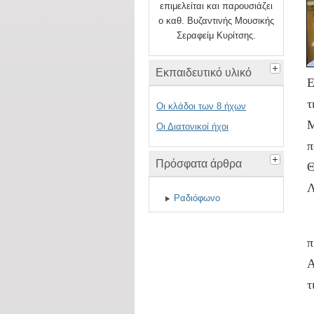
επιμελείται και παρουσιάζει
ο καθ. Βυζαντινής Μουσικής
Σεραφείμ Κυρίτσης.
Εκπαιδευτικό υλικό
Ε
τ
Οι κλάδοι των 8 ήχων
Μ
Οι Διατονικοί ήχοι
π
Πρόσφατα άρθρα
Θ
Λ
Ραδιόφωνο
Κ
π
Α
τ