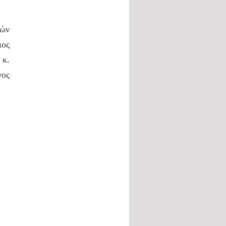
τών
ιος
 κ.
νος