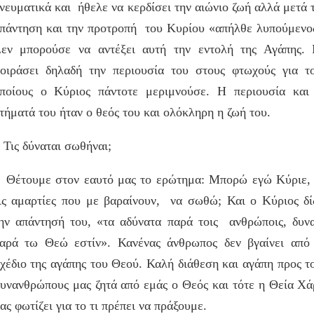
νευματικά και ήθελε να κερδίσει την αιώνιο ζωή αλλά μετά 
πάντηση και την προτροπή του Κυρίου «απήλθε λυπούμενο
εν μπορούσε να αντέξει αυτή την εντολή της Αγάπης.
οιράσει δηλαδή την περιουσία του στους φτωχούς για τ
ποίους ο Κύριος πάντοτε μεριμνούσε. Η περιουσία και
τήματά του ήταν ο θεός του και ολόκληρη η ζωή του.
ις δύναται σωθήναι;
έτουμε στον εαυτό μας το ερώτημα: Μπορώ εγώ Κύριε,
ις αμαρτίες που με βαραίνουν, να σωθώ; Και ο Κύριος δί
ην απάντησή του, «τα αδύνατα παρά τοις ανθρώποις, δυν
αρά τω Θεώ εστίν». Κανένας άνθρωπος δεν βγαίνει από
χέδιο της αγάπης του Θεού. Καλή διάθεση και αγάπη προς τ
υνανθρώπους μας ζητά από εμάς ο Θεός και τότε η Θεία Χά
ας φωτίζει για το τι πρέπει να πράξουμε.