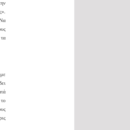
την
ς».
 Να
ους
 τα
 με
δει
ατά
 το
ους
ρις