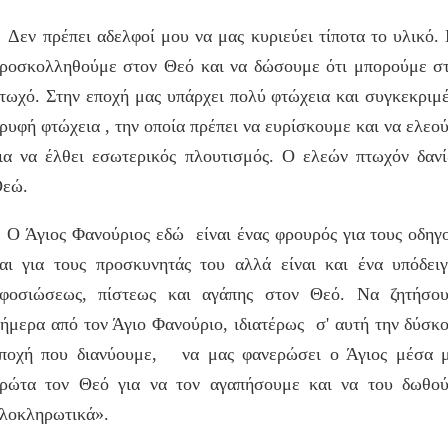
εν πρέπει αδελφοί μου να μας κυριεύει τίποτα το υλικό.
ροσκολληθούμε στον Θεό και να δώσουμε ότι μπορούμε σ
τωχό. Στην εποχή μας υπάρχει πολύ φτώχεια και συγκεκριμ
ρυφή φτώχεια , την οποία πρέπει να ευρίσκουμε και να ελεο
ια να έλθει εσωτερικός πλουτισμός. Ο ελεών πτωχόν δανί
εώ.
 Άγιος Φανούριος εδώ είναι ένας φρουρός για τους οδηγ
αι για τους προσκυνητάς του αλλά είναι και ένα υπόδει
φοσιώσεως, πίστεως και αγάπης στον Θεό. Να ζητήσο
ήμερα από τον Άγιο Φανούριο, ιδιατέρως σ' αυτή την δύσκ
ποχή που διανύουμε, να μας φανερώσει ο Άγιος μέσα 
ρώτα τον Θεό για να τον αγαπήσουμε και να του δωθο
λοκληρωτικά».