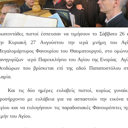
κατοντάδες πιστοί έσπευσαν να τιμήσουν το Σάββατο 26 
ην Κυριακή 27 Αυγούστου την ιερά μνήμη του Αγί
εγαλομάρτυρος Φανουρίου του Θαυματουργού, στο ομών
ανηγυρίζων ιερό Παρεκκλήσιο του Αγίου της Ενορίας Αγ
εοδώρων που βρίσκεται επί της οδού Παπαποστόλου σ
αμία.
αι τις δύο ημέρες ευλαβείς πιστοί, κυρίως γυναίκ
ροσήρχοντο με ευλάβεια για να ασπαστούν την εικόνα 
γίου και να ευλογήσουν τις παραδοσιακές Φανουρόπιτες π
ιμήν του Αγίου.