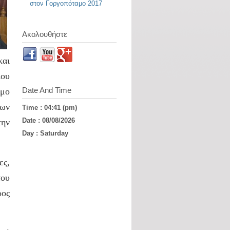
στον Γοργοπόταμο 2017
Ακολουθήστε
και
ου
Date And Time
υμο
ίων
Time : 04:41 (pm)
Date : 08/08/2026
την
Day : Saturday
ες,
του
ρος