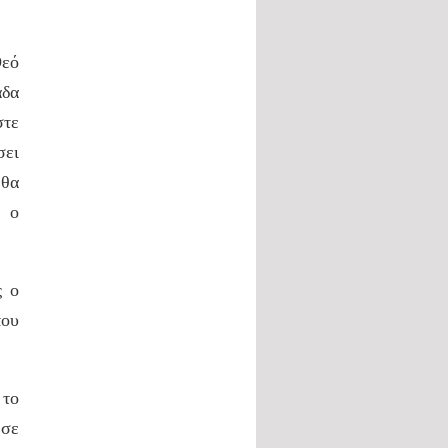
Θεό
άδα
στε
σει
 θα
ι ο
ς ο
που
το
 σε