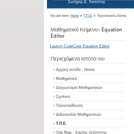
Σωτήρης Δ. Χασάπης
You are here:
Home
Τ.Π.Ε.
Τεχνολογικές Λύσεις
Μαθηματικό Κείμενο- Equation
Editor
Launch CodeCogs Equation Editor
Περιεχόμενα Ιστότοπου
Αρχική σελίδα - Home
Μαθηματικά
Διαγωνισμοί Μαθηματικών
Σχολικα
Τηλεκπαίδευση
Διδασκαλία Μαθηματικών
Τ.Π.Ε.
Site Map - Χάρτης Ιστότοπου