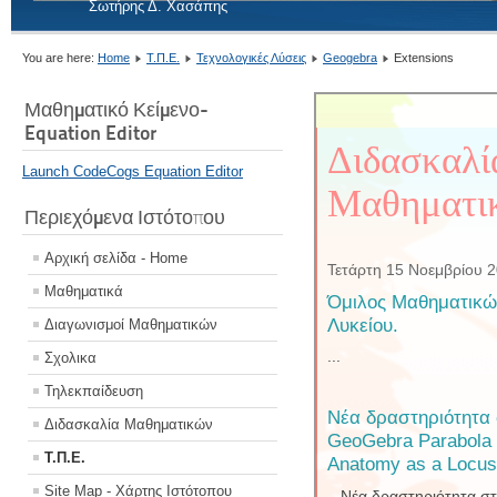
Σωτήρης Δ. Χασάπης
You are here:
Home
Τ.Π.Ε.
Τεχνολογικές Λύσεις
Geogebra
Extensions
Μαθηματικό Κείμενο-
Equation Editor
Launch CodeCogs Equation Editor
Περιεχόμενα Ιστότοπου
Αρχική σελίδα - Home
Μαθηματικά
Διαγωνισμοί Μαθηματικών
Σχολικα
Τηλεκπαίδευση
Διδασκαλία Μαθηματικών
Τ.Π.Ε.
Site Map - Χάρτης Ιστότοπου