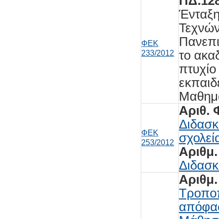
ΠΔ.12
Ένταξη
Τεχνών
Πανεπι
ΦΕΚ
το ακα
233/2012
πτυχίο
εκπαιδ
Μαθημ
Αριθ. 
Διδασκ
ΦΕΚ
σχολεί
253/2012
Αριθμ.
Διδασκ
Αριθμ.
Τροποπ
απόφασ