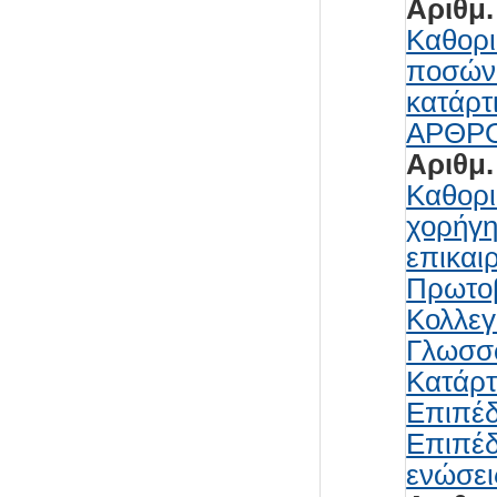
Αριθμ.
Καθορι
ποσών 
κατάρτ
ΑΡΘΡΟΥ
Αριθμ.
Καθορι
χορήγη
επικαι
Πρωτοβ
Κολλεγ
Γλωσσώ
Κατάρτ
Επιπέδ
Επιπέδ
ενώσε