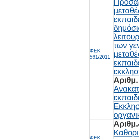
Προσαρ
μεταθέ
εκπαιδ
δημόσι
λειτου
των γε
ΦΕΚ
μεταθέ
561/2011
εκπαιδ
εκκλησ
Αριθμ.
Ανακατ
εκπαιδ
Εκκλησ
οργανι
Αριθμ.
Καθορι
ΦΕΚ