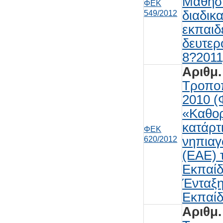
Μάθηση
ΦΕΚ
διαδικ
549/2012
εκπαιδ
δευτερ
8?2011
Αριθμ.
Τροποπ
2010 (
«Καθορ
κατάρτ
ΦΕΚ
νηπιαγ
620/2012
(ΕΑΕ) 
Εκπαίδ
Ένταξη
Εκπαίδ
Αριθμ.