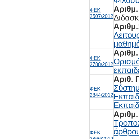
Φιλοσοφ
Αριθμ.
ΦΕΚ
Διδασκ
2507/2012
Αριθμ.
Λειτου
μαθημά
Αριθμ.
ΦΕΚ
Ορισμό
2788/2012
εκπαιδ
Αριθ. 
Σύστημ
ΦΕΚ
Εκπαιδ
2844/2012
Εκπαί
Αριθμ.
Τροποπ
άρθρου
ΦΕΚ
2866/2012