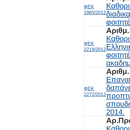
Καθορι
ΦΕΚ
διαδικ
1965/2012
φοιτητέ
Αριθμ.
Καθορι
ΦΕΚ
Ελληνι
2219/2012
φοιτητ
ακαδημ
Αριθμ.
Επανακ
δαπάνε
ΦΕΚ
προπτυ
2272/2012
σπουδώ
2014.
Αρ.Πρω
Καθορι