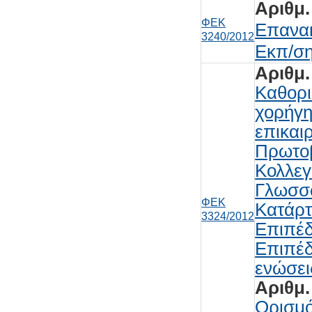
Αριθμ.
ΦΕΚ
Επανακ
3240/2012
Εκπ/ση
Αριθμ.
Καθορι
χορήγη
επικαι
Πρωτοβ
Κολλεγ
Γλωσσώ
ΦΕΚ
Κατάρτ
3324/2012
Επιπέδ
Επιπέδ
ενώσε
Αριθμ.
Ορισμό