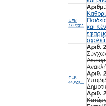
Αριθμ.
Καθορι
Παιδεί
ΦΕΚ
και Κέ
434/2011
εφαρμο
σχολεί
Αριθ. 
Συγχων
Δευτερ
Ανακλή
Αριθ. 
ΦΕΚ
Υποβιβ
440/2011
Δημοτι
Αριθ. 
Κατάργ