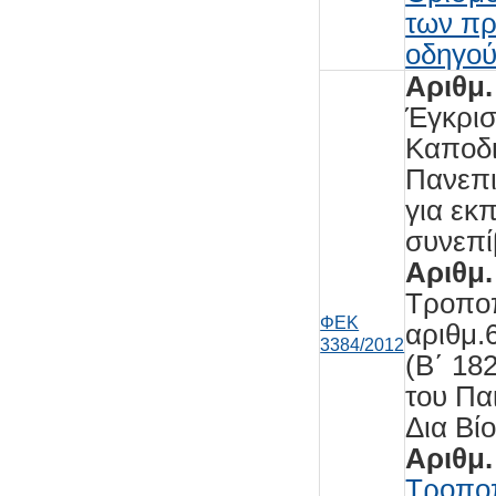
των π
οδηγού
Αριθμ.
Έγκρισ
Καποδι
Πανεπι
για εκ
συνεπί
Αριθμ.
Τροποπ
ΦΕΚ
αριθμ.
3384/2012
(Β΄ 18
του Πα
Δια Βί
Αριθμ.
Τροπο