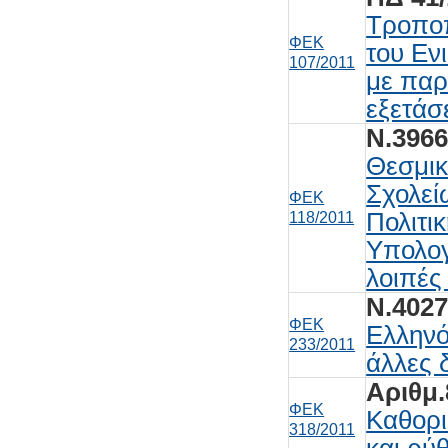
Τροποπ
ΦΕΚ
του Εν
107/2011
με παρ
εξετάσ
Ν.3966
Θεσμικ
Σχολεί
ΦΕΚ
Πολιτι
118/2011
Υπολο
λοιπές 
Ν.4027
ΦΕΚ
Ελληνό
233/2011
άλλες δ
Αριθμ.
ΦΕΚ
Καθορι
318/2011
και ρύ