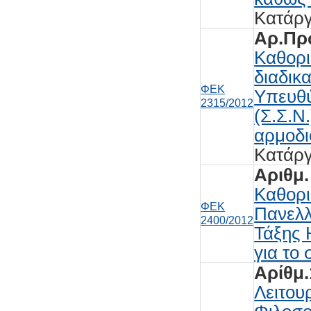
Κατάρ
Αρ.Πρω
Καθορι
διαδικ
ΦΕΚ
Υπευθ
2315/2012
(Σ.Σ.Ν
αρμοδι
Κατάρ
Αριθμ.
Καθορι
ΦΕΚ
Πανελλ
2400/2012
Τάξης 
για το
Αρίθμ.
Λειτου