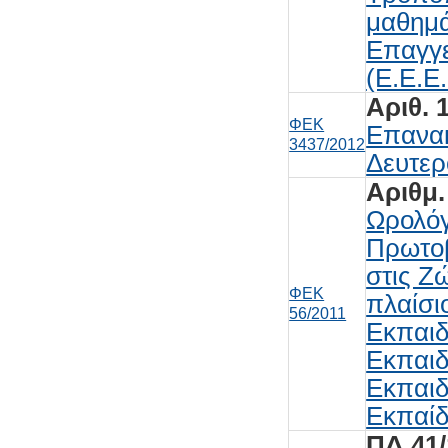
μαθημά
Επαγγε
(Ε.Ε.Ε.
Αριθ. 
ΦΕΚ
Επανακ
3437/2012
Δευτερ
Αριθμ.
Ωρολόγ
Πρωτοβ
στις Ζ
ΦΕΚ
πλαίσι
56/2011
Εκπαιδ
Εκπαιδ
Εκπαιδ
Εκπαίδ
ΠΔ 41/