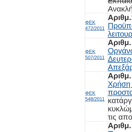
Εκπαί
Ανακλή
Αριθμ.
ΦΕΚ
Προϋπο
472/2011
λειτου
Αριθμ.
Οργάνω
ΦΕΚ
Δευτερ
507/2011
Απεξάρ
Αριθμ.
Χρήση 
προστ
ΦΕΚ
κατάργ
548/2011
κυκλώμ
τις απ
Αριθμ.