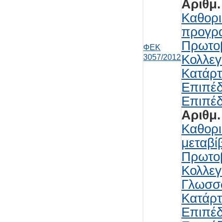
Αριθμ.
Καθορι
προγρα
Πρωτοβ
ΦΕΚ
Κολλεγ
3057/2012
Κατάρτ
Επιπέδ
Επιπέδ
Αριθμ.
Καθορι
μεταβί
Πρωτοβ
Κολλεγ
Γλωσσώ
Κατάρτ
Επιπέδ