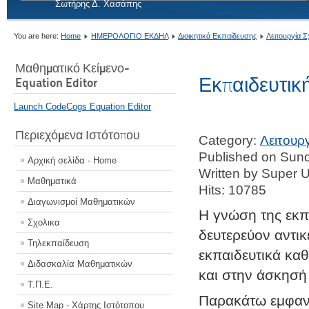
Σωτήρης Δ. Χασάπης
You are here:
Home
ΗΜΕΡΟΛΟΓΙΟ ΕΚΔΗΛ
Διοικητικά Εκπαίδευσης
Λειτουργία Σ
Μαθηματικό Κείμενο-
Εκπαιδευτικ
Equation Editor
Launch CodeCogs Equation Editor
Περιεχόμενα Ιστότοπου
Category:
Λειτουρ
Published on Sund
Αρχική σελίδα - Home
Written by Super 
Μαθηματικά
Hits: 10785
Διαγωνισμοί Μαθηματικών
Η γνώση της εκπα
Σχολικα
δευτερεύον αντικ
Τηλεκπαίδευση
εκπαιδευτικά καθ
Διδασκαλία Μαθηματικών
και στην άσκησή
Τ.Π.Ε.
Παρακάτω εμφανίζ
Site Map - Χάρτης Ιστότοπου