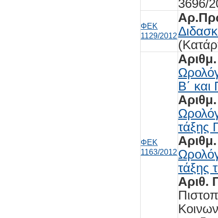
3696/2
Αρ.Πρω
ΦΕΚ
Διδασκ
1129/2012
(Κατάρ
Αριθμ.
Ωρολόγ
Β΄ και
Αριθμ.
Ωρολόγ
τάξης 
Αριθμ.
ΦΕΚ
Ωρολόγ
1163/2012
τάξης 
Αριθ. 
Πιστο
Κοινων