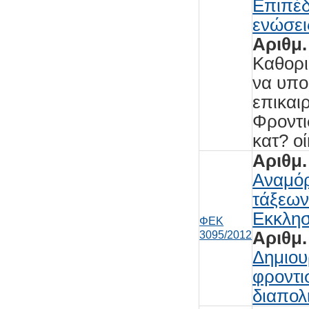
Επιπέδ
ενώσε
Αριθμ.
Καθορι
να υπο
επικαι
Φροντι
κατ? ο
Αριθμ.
Αναμόρ
τάξεων
Εκκλησ
ΦΕΚ
Αριθμ.
3095/2012
Δημιου
φροντι
διαπολ