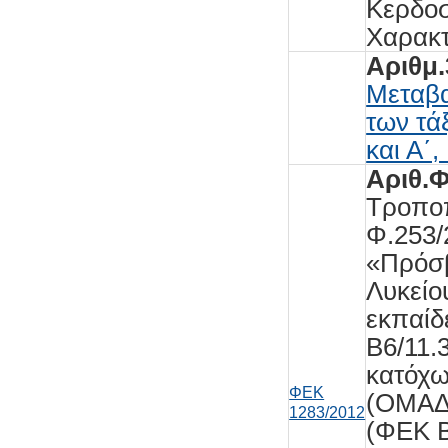
Κερδοσ
Χαρακ
Αριθμ
Μεταβα
των τά
και Α΄,
Αριθ.Φ
Τροποπ
Φ.253/
«Πρόσβ
Λυκείο
εκπαίδ
Β6/11.
κατόχω
ΦΕΚ
(ΟΜΑΔΑ
1283/2012
(ΦΕΚ Β