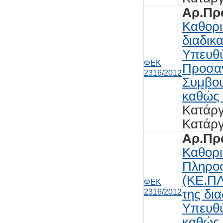
Αρ.Πρω
Καθορι
διαδικ
Υπευθύ
ΦΕΚ
Προσαν
2316/2012
Συμβου
καθώς 
Κατάρ
Κατάρ
Αρ.Πρω
Καθορι
Πληροφ
(ΚΕ.ΠΛ
ΦΕΚ
της δι
2316/2012
Υπευθύ
καθώς 