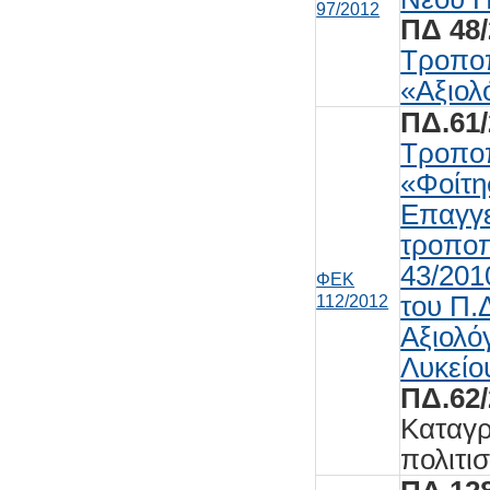
97/2012
ΠΔ 48/
Τροποπ
«Αξιολ
ΠΔ.61/
Τροποπ
«Φοίτη
Επαγγε
τροποπ
43/201
ΦΕΚ
του Π.
112/2012
Αξιολό
Λυκείο
ΠΔ.62/
Καταγρ
πολιτι