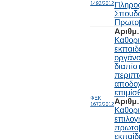
Πληροφ
1493/2012
Σπουδώ
Πρωτο
Αριθμ.
Καθορι
εκπαιδ
οργάνο
διαπίσ
περιπτ
αποδοχ
επιμίσ
ΦΕΚ
Αριθμ.
1672/2012
Καθορι
επιλογ
πρωτοβ
εκπαίδ