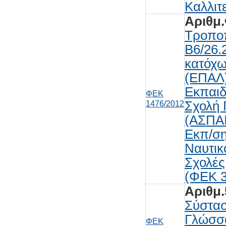
Καλλιτ
Αριθμ.
Τροποπ
Β6/26.
κατόχω
(ΕΠΑΛ)
Εκπαιδ
ΦΕΚ
Σχολή 
1476/2012
(ΑΣΠΑΙ
Εκπ/ση
Ναυτικ
Σχολές
(ΦΕΚ 3
Αριθμ.
Σύστασ
Γλώσσα
ΦΕΚ