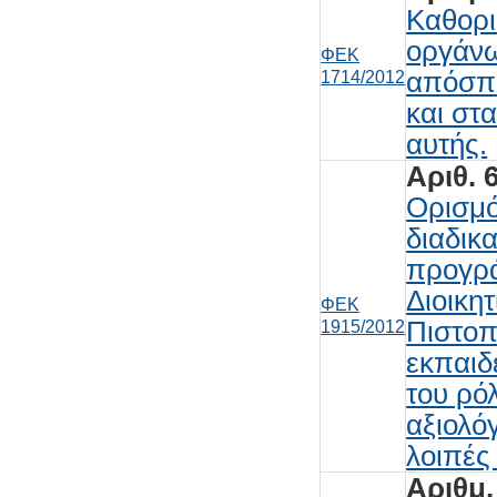
Kαθορι
οργάνω
ΦΕΚ
απόσπ
1714/2012
και στ
αυτής.
Αριθ. 
Ορισμό
διαδικ
προγρά
Διοικη
ΦΕΚ
Πιστοπ
1915/2012
εκπαιδ
του ρό
αξιολό
λοιπές
Aριθμ.