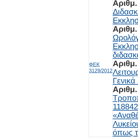
Αριθμ.
Διδασκ
Εκκλησ
Αριθμ.
Ωρολό
Εκκλησ
διδασκ
Αριθμ.
ΦΕΚ
Λειτου
3129/2012
Γενικά
Αριθμ.
Τροποπ
118842
«Αναθέ
Λυκείο
όπως τ