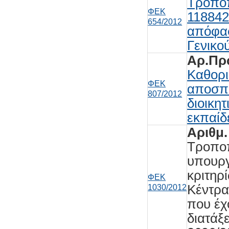
Τροποπ
ΦΕΚ
118842
654/2012
απόφασ
Γενικο
Αρ.Πρω
Καθορι
ΦΕΚ
αποσπα
807/2012
διοικη
εκπαίδ
Αριθμ.
Τροποπ
υπουργ
κριτηρ
ΦΕΚ
Κέντρα
1030/2012
που έχ
διατάξ