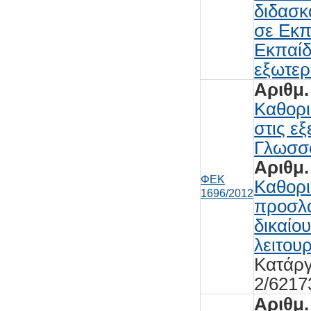
διδασκ
σε Εκπ
Εκπαίδ
εξωτερ
Αριθμ.
Καθορ
στις εξ
Γλωσσ
Αριθμ.
ΦΕΚ
Καθορ
1696/2012
προσλα
δικαίου
λειτου
Κατάργ
2/6217
Αριθμ.