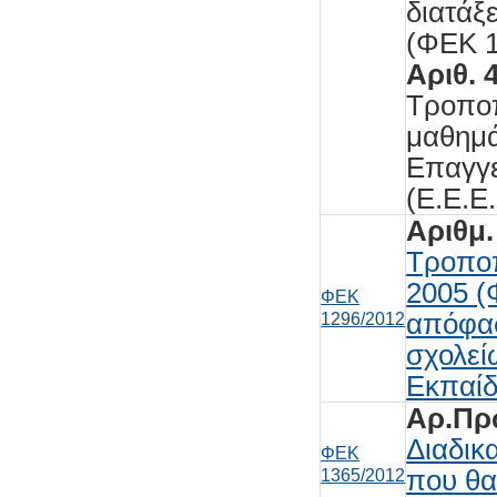
διατάξ
(ΦΕΚ 1
Αριθ. 
Τροπο
μαθημά
Επαγγε
(Ε.Ε.Ε.
Αριθμ.
Τροποπ
2005 (
ΦΕΚ
απόφασ
1296/2012
σχολεί
Εκπαίδ
Αρ.Πρω
Διαδικ
ΦΕΚ
που θα
1365/2012