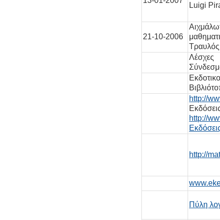
13-01-2007
Luigi Pir
Αιχμ
21-10-2006
μαθηματ
Τραυλός
Λέσχες
Σύνδεσμο
Εκδοτ
Βιβλιότο
http://ww
Εκδ
http://ww
Εκδόσει
http://mat
www.eke
Πύλη λογ