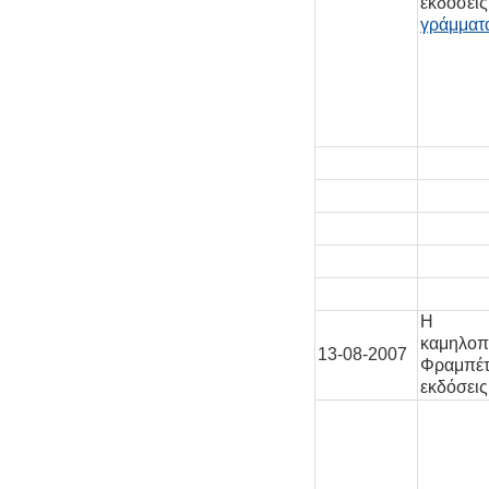
εκδό
γράμματ
Η σ
καμηλοπ
13-08-2007
Φραμπ
εκδόσει