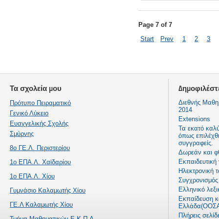
Page 7 of 7
Start
Prev
1
2
3
Τα σχολεία μου
Δημοφιλέστ
Διεθνής Μαθη
Πρότυπο Πειραματικό
2014
Γενικό Λύκειο
Extensions
Ευαγγελικής Σχολής
Τα εκατό καλ
Σμύρνης
όπως επιλέχθ
συγγραφείς.
8ο ΓΕ.Λ. Περιστερίου
Δωρεάν και φ
Εκπαιδευτική
1ο ΕΠΑ.Λ. Χαϊδαρίου
Ηλεκτρονική τ
1ο ΕΠΑ.Λ. Χίου
Συγχρονισμός 
Ελληνικό λεξι
Γυμνάσιο Καλαμωτής Χίου
Εκπαίδευση κα
ΓΕ.Λ Καλαμωτής Χίου
Ελλάδα(ΟΟΣΑ
Πλήρεις σελί
Τμήμα Μαθηματικών Ε.Κ.Π.Α.