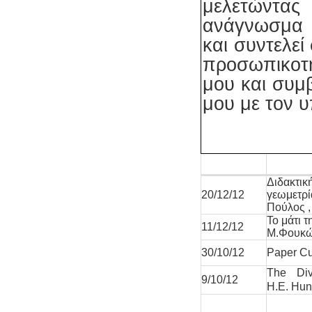
μελετώντας
ανάγνωσμα έ
και συντελεί
προσωπικοτ
μου και συμ
μου με τον υ
Διδακτικ
20/12/12
γεωμετρί
Πούλος ,
Το μάτι τ
11/12/12
Μ.Φουκώ
30/10/12
Paper Cu
The Div
9/10/12
H.E. Hun