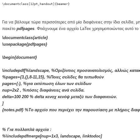
\documentclass[12pt,handout]{beamer}
Για να βάλουμε τώρα περισσότερες από μία διαφάνειες στην ίδια σελίδα, 
πακέτο
pdfpages
. Φτιάχνουμε ένα αρχείο LaTex χρησιμοποιώντας αυτό το 
\documentclass{article}
\usepackage{pdfpages}
\begin{document}
\includepdf[%landscape, %Οριζόντιος προσανατολισμός, αλλιώς κατα
%pages={3,{},8-11,15}, %Ποιες σελίδες θα τυπωθούν
pages={-}, %για εκτύπωση όλων των σελίδων
nup=2x2 , %πόσες διαφάνειες ανά σελίδα.
delta=100 200 % delta κενοχ κενόψ μεταξύ των διαφανειών.
]
{notes.pdf} %Το αρχείο που περιέχει την παρουσίαση με πλήρεις διαφ
% Για πολλαπλά αρχεία :
%\includepdfmerge[nup=1x3, landscape, linktodoc]