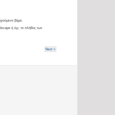
οηγούμενο βήμα.
dscape ή όχι, το πλήθος των
Next >