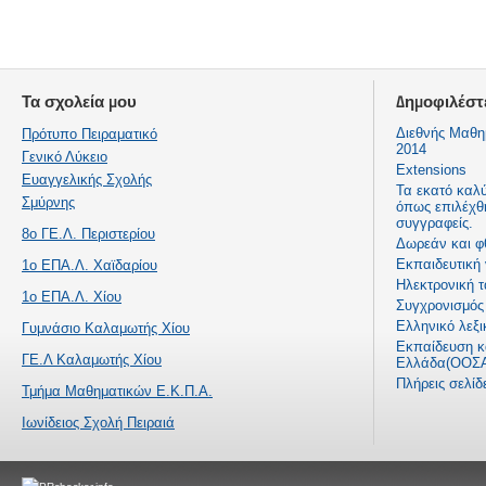
Τα σχολεία μου
Δημοφιλέστ
Διεθνής Μαθη
Πρότυπο Πειραματικό
2014
Γενικό Λύκειο
Extensions
Ευαγγελικής Σχολής
Τα εκατό καλ
Σμύρνης
όπως επιλέχθ
συγγραφείς.
8ο ΓΕ.Λ. Περιστερίου
Δωρεάν και φ
Εκπαιδευτική
1ο ΕΠΑ.Λ. Χαϊδαρίου
Ηλεκτρονική τ
1ο ΕΠΑ.Λ. Χίου
Συγχρονισμός 
Ελληνικό λεξι
Γυμνάσιο Καλαμωτής Χίου
Εκπαίδευση κα
ΓΕ.Λ Καλαμωτής Χίου
Ελλάδα(ΟΟΣΑ
Πλήρεις σελί
Τμήμα Μαθηματικών Ε.Κ.Π.Α.
Ιωνίδειος Σχολή Πειραιά