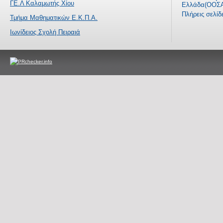
ΓΕ.Λ Καλαμωτής Χίου
Ελλάδα(ΟΟΣΑ
Πλήρεις σελί
Τμήμα Μαθηματικών Ε.Κ.Π.Α.
Ιωνίδειος Σχολή Πειραιά