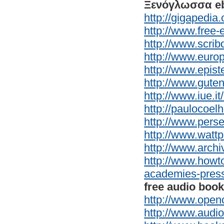
Ξενόγλωσσα e
http://gigapedia
http://www.free-
http://www.scrib
http://www.europ
http://www.epis
http://www.gute
http://www.iue.i
http://paulocoel
http://www.perse
http://www.watt
http://www.archiv
http://www.howt
academies-press-
free audio boo
http://www.open
http://www.audi