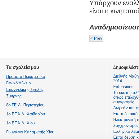
Υπάρχουν εναλλα
είναι η κινητοπο
Αναδημοσίευση 
< Prev
Τα σχολεία μου
Δημοφιλέστ
Διεθνής Μαθη
Πρότυπο Πειραματικό
2014
Γενικό Λύκειο
Extensions
Ευαγγελικής Σχολής
Τα εκατό καλ
Σμύρνης
όπως επιλέχθ
συγγραφείς.
8ο ΓΕ.Λ. Περιστερίου
Δωρεάν και φ
Εκπαιδευτική
1ο ΕΠΑ.Λ. Χαϊδαρίου
Ηλεκτρονική τ
1ο ΕΠΑ.Λ. Χίου
Συγχρονισμός 
Ελληνικό λεξι
Γυμνάσιο Καλαμωτής Χίου
Εκπαίδευση κα