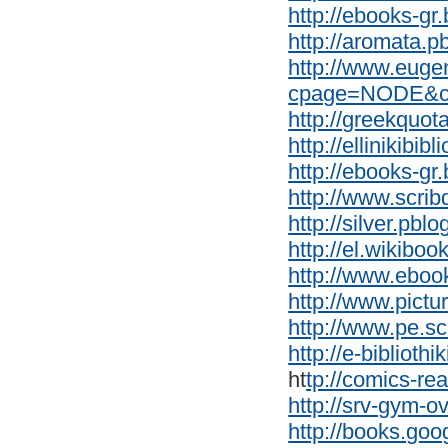
http://ebooks-gr
http://aromata.p
http://www.eugen
cpage=NODE&c
http://greekquo
http://ellinikibib
http://ebooks-gr
http://www.scri
http://silver.pbl
http://el.wikiboo
http://www.eboo
http://www.pictur
http://www.pe.sc
http://e-biblioth
ht
tp://comics-re
http://srv-gym-o
http://books.goo