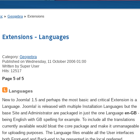
ις
Geogebra
Extensions
Extensions - Languages
Category:
Geogebra
Published on Wednesday, 11 October 2006 01:00
Written by Super User
Hits: 12517
Page 5 of 5
Languages
New to Joomla! 1.5 and perhaps the most basic and critical Extension is a
Language. Joomla! is released with multiple Installation Languages but the
base Site and Administrator are packaged in just the one Language
en-GB
-
being English with GB spelling for example. To include all the translations
currently available would bloat the core package and make it unmanageable
for uploading purposes. The Language files enable all the User interfaces
both Front-end and Back-end to be presented in the local preferred