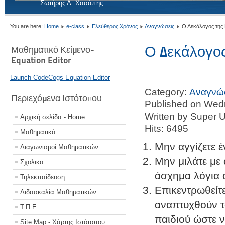
Σωτήρης Δ. Χασάπης
You are here:
Home
e-class
Ελεύθερος Χρόνος
Αναγνώσεις
Ο Δεκάλογος της M
Ο Δεκάλογος 
Μαθηματικό Κείμενο-
Equation Editor
Launch CodeCogs Equation Editor
Category:
Αναγνώ
Περιεχόμενα Ιστότοπου
Published on Wed
Written by Super 
Αρχική σελίδα - Home
Hits: 6495
Μαθηματικά
Μην αγγίζετε έ
Διαγωνισμοί Μαθηματικών
Μην μιλάτε με 
Σχολικα
άσχημα λόγια 
Τηλεκπαίδευση
Επικεντρωθείτε
Διδασκαλία Μαθηματικών
αναπτυχθούν τα
Τ.Π.Ε.
παιδιού ώστε 
Site Map - Χάρτης Ιστότοπου