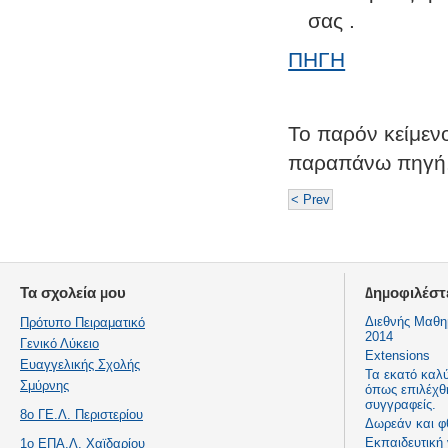
σας .
ΠΗΓΗ
Το παρόν κείμενο
παραπάνω πηγή
< Prev
Τα σχολεία μου
Δημοφιλέστ
Διεθνής Μαθη
Πρότυπο Πειραματικό
2014
Γενικό Λύκειο
Extensions
Ευαγγελικής Σχολής
Τα εκατό καλ
Σμύρνης
όπως επιλέχθ
συγγραφείς.
8ο ΓΕ.Λ. Περιστερίου
Δωρεάν και φ
Εκπαιδευτική
1ο ΕΠΑ.Λ. Χαϊδαρίου