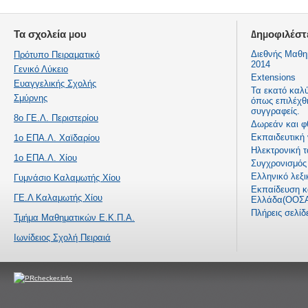
Τα σχολεία μου
Δημοφιλέστ
Διεθνής Μαθη
Πρότυπο Πειραματικό
2014
Γενικό Λύκειο
Extensions
Ευαγγελικής Σχολής
Τα εκατό καλ
Σμύρνης
όπως επιλέχθ
συγγραφείς.
8ο ΓΕ.Λ. Περιστερίου
Δωρεάν και φ
Εκπαιδευτική
1ο ΕΠΑ.Λ. Χαϊδαρίου
Ηλεκτρονική τ
1ο ΕΠΑ.Λ. Χίου
Συγχρονισμός 
Ελληνικό λεξι
Γυμνάσιο Καλαμωτής Χίου
Εκπαίδευση κα
ΓΕ.Λ Καλαμωτής Χίου
Ελλάδα(ΟΟΣΑ
Πλήρεις σελί
Τμήμα Μαθηματικών Ε.Κ.Π.Α.
Ιωνίδειος Σχολή Πειραιά