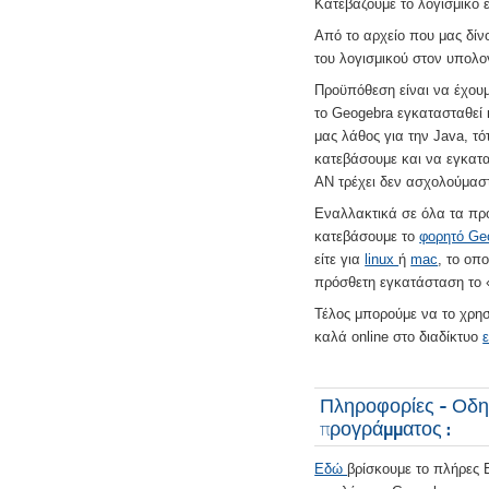
Κατεβάζουμε το λογισμικό 
Από το αρχείο που μας δί
του λογισμικού στον υπολο
Προϋπόθεση είναι να έχουμ
το Geogebra εγκατασταθεί κ
μας λάθος για την Java, τ
κατεβάσουμε και να εγκα
ΑΝ τρέχει δεν ασχολούμαστ
Εναλλακτικά σε όλα τα π
κατεβάσουμε το
φορητό Ge
είτε για
linux
ή
mac
, το οπ
πρόσθετη εγκατάσταση το «τ
Τέλος μπορούμε να το χρησ
καλά online στο διαδίκτυο
Πληροφορίες - Οδη
προγράμματος :
Εδώ
βρίσκουμε το πλήρες Ε