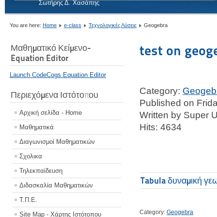
Σωτήρης Δ. Χασάπης
You are here:
Home
e-class
Τεχνολογικές Λύσεις
Geogebra
Μαθηματικό Κείμενο-
test on geog
Equation Editor
Launch CodeCogs Equation Editor
Category:
Geogeb
Περιεχόμενα Ιστότοπου
Published on Frida
Αρχική σελίδα - Home
Written by Super 
Hits: 4634
Μαθηματικά
Διαγωνισμοί Μαθηματικών
Σχολικα
Τηλεκπαίδευση
Tabula δυναμική γε
Διδασκαλία Μαθηματικών
Τ.Π.Ε.
Category:
Geogebra
Site Map - Χάρτης Ιστότοπου