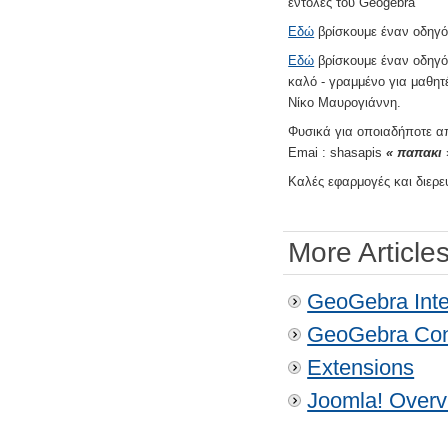
εντολές του Geogebra
Εδώ
βρίσκουμε έναν οδηγό
Εδώ
βρίσκουμε έναν οδηγό
καλό - γραμμένο για μαθητ
Νίκο Μαυρογιάννη.
Φυσικά για οποιαδήποτε απ
Emai : shasapis
« παπακι
Καλές εφαρμογές και διερε
More Articles
GeoGebra Inte
GeoGebra Con
Extensions
Joomla! Overv