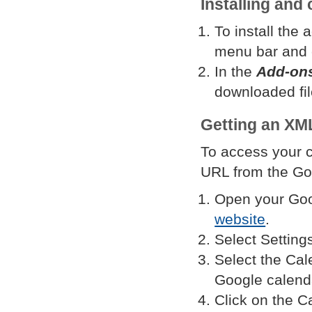
Installing and
To install the 
menu bar and 
In the
Add-on
downloaded fil
Getting an XML
To access your c
URL from the Goo
Open your Goo
website
.
Select
Setting
Select the
Cal
Google calenda
Click on the C