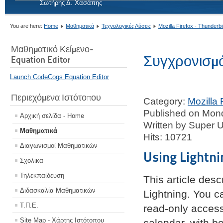
Σωτήρης Δ. Χασάπης
You are here:
Home
Μαθηματικά
Τεχνολογικές Λύσεις
Mozilla Firefox - Thunderbi
Μαθηματικό Κείμενο-
Συγχρονισμό
Equation Editor
Launch CodeCogs Equation Editor
Περιεχόμενα Ιστότοπου
Category:
Mozilla 
Published on Mon
Αρχική σελίδα - Home
Written by Super 
Μαθηματικά
Hits: 10721
Διαγωνισμοί Μαθηματικών
Using Lightni
Σχολικα
Τηλεκπαίδευση
This article des
Διδασκαλία Μαθηματικών
Lightning. You 
Τ.Π.Ε.
read-only access
Site Map - Χάρτης Ιστότοπου
calendar, with b