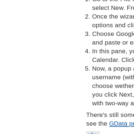
select
New
. F
Once the wiza
options and cl
Choose Google
and paste or e
In this pane, 
Calendar. Cli
Now, a popup 
username (wit
choose wether
you click
Next
with two-way a
There's still som
see the
GData pr