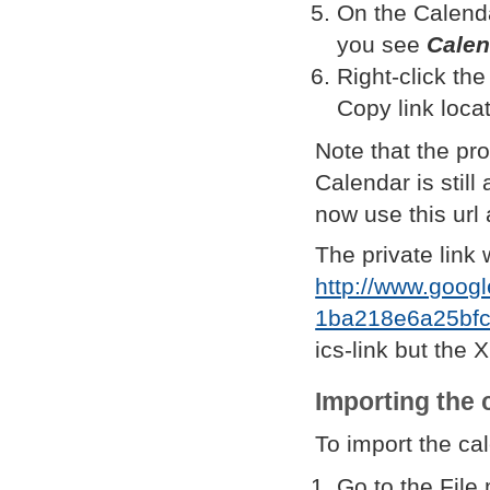
On the
Calenda
you see
Calen
Right-click th
Copy link loca
Note that the pro
Calendar is stil
now use this url
The private link 
http://www.goog
1ba218e6a25bfc
ics-link but the 
Importing the 
To import the cal
Go to the
File
m