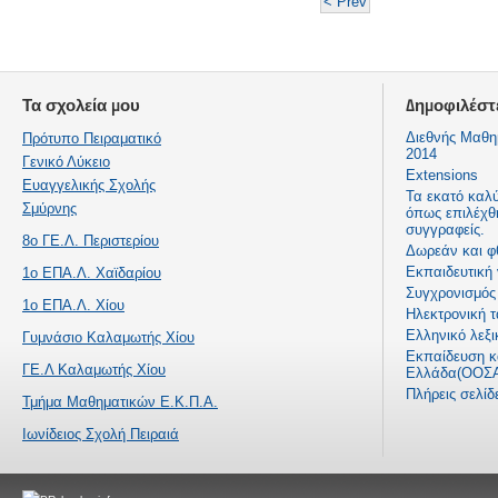
< Prev
Τα σχολεία μου
Δημοφιλέστ
Διεθνής Μαθη
Πρότυπο Πειραματικό
2014
Γενικό Λύκειο
Extensions
Ευαγγελικής Σχολής
Τα εκατό καλ
Σμύρνης
όπως επιλέχθ
συγγραφείς.
8ο ΓΕ.Λ. Περιστερίου
Δωρεάν και φ
Εκπαιδευτική
1ο ΕΠΑ.Λ. Χαϊδαρίου
Συγχρονισμός 
1ο ΕΠΑ.Λ. Χίου
Ηλεκτρονική τ
Ελληνικό λεξι
Γυμνάσιο Καλαμωτής Χίου
Εκπαίδευση κα
ΓΕ.Λ Καλαμωτής Χίου
Ελλάδα(ΟΟΣΑ
Πλήρεις σελί
Τμήμα Μαθηματικών Ε.Κ.Π.Α.
Ιωνίδειος Σχολή Πειραιά