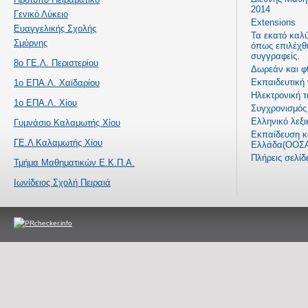
2014
Γενικό Λύκειο
Extensions
Ευαγγελικής Σχολής
Τα εκατό καλ
Σμύρνης
όπως επιλέχθ
συγγραφείς.
8ο ΓΕ.Λ. Περιστερίου
Δωρεάν και φ
Εκπαιδευτική
1ο ΕΠΑ.Λ. Χαϊδαρίου
Ηλεκτρονική τ
1ο ΕΠΑ.Λ. Χίου
Συγχρονισμός 
Ελληνικό λεξι
Γυμνάσιο Καλαμωτής Χίου
Εκπαίδευση κα
ΓΕ.Λ Καλαμωτής Χίου
Ελλάδα(ΟΟΣΑ
Πλήρεις σελί
Τμήμα Μαθηματικών Ε.Κ.Π.Α.
Ιωνίδειος Σχολή Πειραιά