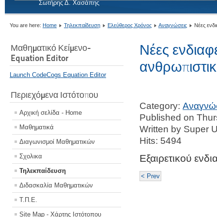
Σωτήρης Δ. Χασάπης
You are here:
Home
Τηλεκπαίδευση
Ελεύθερος Χρόνος
Αναγνώσεις
Νέες ενδι
Νέες ενδιαφ
Μαθηματικό Κείμενο-
Equation Editor
ανθρωπιστικ
Launch CodeCogs Equation Editor
Περιεχόμενα Ιστότοπου
Category:
Αναγνώ
Αρχική σελίδα - Home
Published on Thu
Μαθηματικά
Written by Super 
Hits: 5494
Διαγωνισμοί Μαθηματικών
Σχολικα
Εξαιρετικού ενδ
Τηλεκπαίδευση
< Prev
Διδασκαλία Μαθηματικών
Τ.Π.Ε.
Site Map - Χάρτης Ιστότοπου