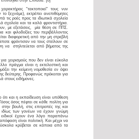
επινοηθεί στην Ελλάδα. [δ]
χαρακτήρας "τακτοποιεί" τους νυν
το ξεχνάμε), εκτρέπει ανεπιθύμητες
ά τις ροές προς τα ιδιωτικά σχολεία
ά σχολεία και τα καλά φροντιστήρια.
ουν, με εξετάσεις, μία θέση σε ΠΠΣ.
α και φιλοδοξίες του περιβάλλοντος
ίται διαφορετική από την μη στρεβλή
ποτε φρόντισαν να τους στείλουν σε
ση να στηλιτεύεται από βήματος της
για χειρισμούς που δεν είναι εύκολα
λλο πράγμα είναι η εκτελεστική και
όζει την κείμενη νομοθεσία εν όψει
ς δεύτερης. Προφανώς πρόκειται για
λά στους ειδήμονες.
 ότι και η εκπαίδευση είναι υπόθεση
Τόσος όσος πέφτει σε κάθε πολίτη για
 στην βουλή, στις επιτροπές της και
μα ιδίως των γονέων να έχουν γνώμη
ι ειδικοί έχουν ένα λόγο παραπάνω
απόφαση είναι πολιτική. Και μέχρι να
δύσκολα κρύβεται σε κάποια από τα