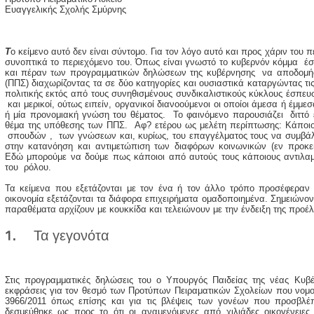
Ευαγγελικής Σχολής Σμύρνης
Τ
ο κείμενο αυτό δεν είναι σύντομο. Για τον λόγο αυτό και προς χάριν το
συνοπτικά το περιεχόμενο του. Όπως είναι γνωστό το κυβερνόν κόμμα έ
και πέραν των προγραμματικών δηλώσεων της κυβέρνησης να αποδομήσ
(ΠΠΣ) διαχωρίζοντας τα σε δύο κατηγορίες και ουσιαστικά καταργώντας τι
πολιτικής εκτός από τους συνηθισμένους συνδικαλιστικούς κύκλους έσπευ
και μερικοί, ούτως ειπείν, οργανικοί διανοούμενοι οι οποίοι άμεσα ή έμμε
ή μία προνομιακή γνώση του θέματος. Το φαινόμενο παρουσιάζει διττό ε
θέμα της υπόθεσης των ΠΠΣ. Aφ? ετέρου ως μελέτη περίπτωσης: Κάποιο
σπουδών , των γνώσεων και, κυρίως, του επαγγέλματος τους να συμβάλ
στην κατανόηση και αντιμετώπιση των διαφόρων κοινωνικών (εν προκε
Εδώ μπορούμε να δούμε πως κάποιοι από αυτούς τους κάποιους αντιλα
του ρόλου.
Τα κείμενα που εξετάζονται με τον ένα ή τον άλλο τρόπο προσέφεραν 
οικονομία εξετάζονται τα διάφορα επιχειρήματα ομαδοποιημένα. Σημειώνον
παραθέματα αρχίζουν με κουκκίδα και τελειώνουν με την ένδειξη της προέλε
1. Τα γεγονότα
Στις προγραμματικές δηλώσεις του ο Υπουργός Παιδείας της νέας Κυβ
εκφράσεις για τον θεσμό των Προτύπων Πειραματικών Σχολείων που νομοθ
3966/2011 όπως επίσης και για τις βλέψεις των γονέων που προσβλέπο
δεσμεύθηκε ως προς το ότι οι αναμενόμενες από χιλιάδες οικογένειες