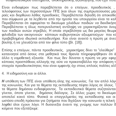
νεοφιλελεύθερου συστήματος ολοκληρωτικής αξιολόγησης που έχει ποτέ 
Είναι ενδιαφέρον πως παραβλέπεται ότι ο επείγων, προοδευτικός , 
τελειόφοιτους των περισσοτέρων ΠΠΣ (και όλων της συμπρωτεύουσας μην 
ροές και διορθώνει λάθος προσδοκίες. Παραβλέπεται δηλαδή ότι αποκαθιστ
που σύμφωνα με τα λεχθέντα από την ηγεσία του υπουργείου είναι τα καλ
Παραβλέπεται ότι αφαιρείται το δικαίωμα χιλιάδων παιδιών να διεκδικήσ
Παραβλέπεται η όλως πατερναλιστική αντίληψη να χαρακτηρίζονται όνειρ
των παιδιών αυτών στρεβλές. Η οποία στρεβλότητα ως δια μαγείας θεωρε
φιλοδοξία των οικογενειών κάποιων κυβερνητικών αξιωματούχων που κά
προβεβλημένα ιδιωτικά εκπαιδευτήρια. Και είναι ανεκτό η πρώτη με άνε
βουλής ή να χλευάζεται από τον φίλιο τύπο (βλ. [18]).
Επίσης ο επείγων, πάντα προοδευτικός, χαρακτήρας δίνει το "ελεύθερο" 
κατανοητοί από όσους στα μαθητικά τους θρανία πληροφορήθηκαν ότι ά
άλλο η νομοθετική εξουσία. Και πως δεν δύναται η πρώτη να μην εφαρμ
κάποιας προσπάθειας αλλαγής της ούτε να προκαταβάλλει την απόφαση τη
στοιχεία προοδευτικότητας που είναι εμφανής όχι στους απλούς πολίτες αλ
4. Η ειδημοσύνη και οι άλλοι.
Η
υπόθεση των ΠΠΣ είναι υπόθεση όλης της κοινωνίας. Για τον απλό λόγο
της κοινωνίας. Και για τα θέματα της εκπαίδευσης πέφτει λόγος σε όλους. 
τα θέματα δημόσιου ενδιαφέροντος. Τα εκπαιδευτικά θέματα συζητούνται
γίνεται, όποτε γίνεται, δημόσιος διάλογος. Σε άλλες χώρες το δικαίω
αποτελεί κοινό τόπο. Φυσικά οι επαγγελματίες της εκπαίδευσης και ο
ωστόσο επειδή πρόκειται για ζητήματα που διχάζουν την κοινωνία η τελική 
ληφθεί όλοι έχουν λόγο. Η δυσανεξία έναντι της γνώμης των πολλών 
κείμενα που εξετάζουμε: