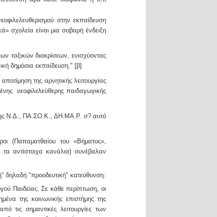
εοφιλελευθερισμού στην εκπαίδευση
ά» σχολεία είναι μια σοβαρή ένδειξη
των ταξικών διακρίσεων, ενισχύοντας
ική δημόσια εκπαίδευση." [β]
 αποτίμηση της αρνητικής λειτουργίας
ένης νεοφιλελεύθερης παιδαγωγικής
ης Ν.Δ., ΠΑ.ΣΟ.Κ., ΔΗ.ΜΑ.Ρ. σ? αυτό
όροι (Παπαματθαίου του «Βήματος»,
τα αντίστοιχα κανάλια) συνέβαλαν
" δηλαδή "προοδευτική" κατεύθυνση:
γού Παιδείας. Σε κάθε περίπτωση, οι
ημένα της κοινωνικής επιστήμης της
πό τις σημαντικές λειτουργίες των