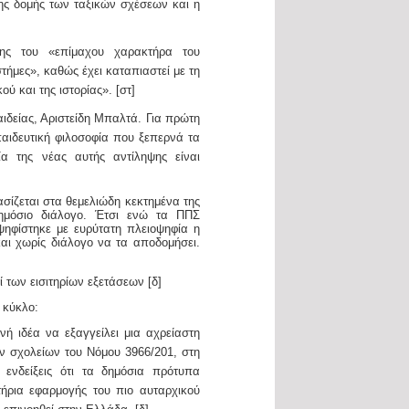
ης δομής των ταξικών σχέσεων και η
ης του «επίμαχου χαρακτήρα του
στήμες», καθώς έχει καταπιαστεί με τη
ύ και της ιστορίας». [στ]
αιδείας, Αριστείδη Μπαλτά. Για πρώτη
αιδευτική φιλοσοφία που ξεπερνά τα
α της νέας αυτής αντίληψης είναι
ασίζεται στα θεμελιώδη κεκτημένα της
δημόσιο διάλογο. Έτσι ενώ τα ΠΠΣ
ψηφίστηκε με ευρύτατη πλειοψηφία η
αι χωρίς διάλογο να τα αποδομήσει.
 των εισιτηρίων εξετάσεων [δ]
 κύκλο:
ή ιδέα να εξαγγείλει μια αχρείαστη
ν σχολείων του Νόμου 3966/201, στη
ς ενδείξεις ότι τα δημόσια πρότυπα
τήρια εφαρμογής του πιο αυταρχικού