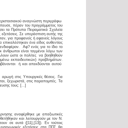
υ περιστασιακού αναγνώστη περιγράφω
σπευσε, πέραν του προγράμματος του
ει τα Πρότυπα Πειραματικά Σχολεία
ς εξετάσεις. Σε υπεράσπιση αυτής της
σαν, για προφανείς ή αφανείς λόγους
σα επικαλέστηκαν ένα είδος αυθεντίας
νδιαφέρον. Aφ? ενός για το ίδιο το
ι άνθρωποι είναι ταγμένοι λόγω των
λουν ώστε οι πολίτες να βοηθηθούν
ιμένω εκπαιδευτικών) προβλημάτων.
μβάνονται ή και απεκδύονται αυτού
αρωγή στις Υπουργικές θέσεις. Για
ται, ξεχωριστά, στις παραπομπές. Τα
υσης τους: [...]
έρνησης αναφέρθηκε με απαξιωτικές
ετήθηκαν και λειτουργούν με τον Ν.
υν σε αυτά ([11],[13]). Εν τούτοις
 εισαγωγικές εξετάσεις στα ΠΠΣ θα