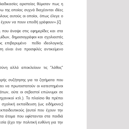
διαδικασίες αριστείας θύμισαν πως η
 της οποίας συχνά διαχέονται ιδέες
όλους αυτούς οι οποίοι, όπως έλεγε ο
 έχουν να πουν επειδή γράφουν».[ζ]
 που άναψε στις εφημερίδες και στα
μίδων, δημοσιογράφοι και σχολιαστές
ως επιβαρυμένο πεδίο ιδεολογικής
 είναι ένα προσφιλές αντικείμενο
σύνη αλλά αποκλείουν τις "λάθος"
ρής συζήτησης για τα ζητήματα που
πει να πρωτοστατούν οι κατεστημένοι
άτων, ούτε οι σεβαστοί επώνυμοι σε
ηχανικοί κτλ.). Το πλαίσιο θα πρέπει
σχολική εκπαίδευση (ως ειδήμονες)
παιδευτικούς (αυτοί που έχουν την
τα άτομα που υφίστανται στα παιδιά
ία (έχει την πολιτική ευθύνη για την