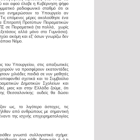
γού και αφού έλαβε η Κυβέρνηση ψήφο
ματικό ραδιοφωνικό σταθμό ότι οι
 να ενημερώσουν το Υπουργείο αν
 Τις επόμενες μέρες ακολούθησε ένα
σα Επιτροπή Προτύπων Πειραματικών
ΠΣ σε Πειραματικά (τα πολλά, χωρίς
εξετάσεις αλλά μόνο στο Γυμνάσιο).
σχύει ακόμη και εξ' όσων γνωρίζω δεν
κάποιο Νόμο.
ις του Υπουργείου, στις απαξιωτικές
πιχειρούν να προσφέρουν εκατοντάδες
ήσουν χιλιάδες παιδιά σε νυν μαθητές
 αποφανθεί σχετικά και το Συμβούλιο
ιραματικών Δημοτικών Σχολείων και
εί, μιας και στην Ελλάδα ζούμε, ότι
της Θεσσαλονίκης: ουδείς θα δώσει
αν ως, το λιγότερο άστοχες, τις
ροήλθαν από ανθρώπους με σημαντική
αντι της ισχνής επιχειρηματολογίας
αιόθεν γνωστό συλλογιστικό σχήμα:
ατεύθυνση άρα κάθε διαφωνία ή ό,τι