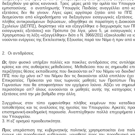
διεξαχθούν για φέτος κανονικά. Τρεις μέρες μετά την ομιλία του Υπουρ
εμπιστοσύνης ο αναπληρωτής Υπουργός Παιδείας αναγγέλλει από κομ
εξετάσεις δεν θα γίνουν. Λίγες ώρες αργότερα ζητάει από τα ΠΠΣ
δεσμεύονται από κληροδοτήματα να διεξαγάγουν εισαγωγικές εξετάσεις.
πλήθος αντικρουόμενων δηλώσεων, οδηγήθηκε σε παραίτηση η Διοικού
Σχολείων (ΔΕΠΠΣ), διορίστηκε νέα και εξαγγέλθηκε ο διαχωρισμός των Π
εισαγωγικές εξετάσεις) και Πρότυπα (τα λίγα, μόνο 5, με εισαγωγικές 
Χρησιμοποιώ τη λέξη «εξαγγέλθηκε» διότι ο Ν. 3966/2011 εξακολουθεί να ι
νοούνται ενέργειες της Εκτελεστικής Εξουσίας παρά τον Νόμο ή πριν από 
2. Οι αντιδράσεις
Ω
ς ήταν φυσικό υπήρξαν πολλές και ποικίλες αντιδράσεις στις αντιλήψε
κρίσεις και στις αυθαίρετες μεθοδεύσεις. Μεθοδεύσει που ας σημειωθεί ε
περιζήτητες θέσεις εκπαίδευσης που δικαιούνται εκ? του Νόμου να διεκδικ
ΠΠΣ που όχι μόνο εκ? του Νόμου δεν τις δικαιούνται αλλά επιπλέον έχει
Επικρατείας. Πρόκειται για τους τωρινούς μαθητές των Προτύπων Πε
Γυμνασίων που θα αποφοιτήσουν τον ερχόμενο Ιούνιο. Αξίζει να σημειωθ
περισσότερο απ? όλους ευνοούνται οι μαθητές αυτής της κατηγορίας 
εξετάσεις από την μία βαθμίδα στην άλλη.
Συγχρόνως στον τύπο εμφανίσθηκε πλήθος κειμένων που καταδίκαζ
τοποθετήσεις και τις αναλύσεις της ηγεσίας του Υπουργείου. Αρκετές π
επιστημονική-ακαδημαϊκή παρουσία. Αναπτύχθηκαν πολλά επιχειρήματα έν
του Υπουργείου.
3. Η εξ' ορισμού προοδευτικότητα.
Π
ρος υπεράσπιση της κυβερνητικής πολιτικής χρησιμοποιείται ένα παλ
έχουμε μία προοδευτική κυβέρνηση, νομοθετεί προς την προοδευτική κ