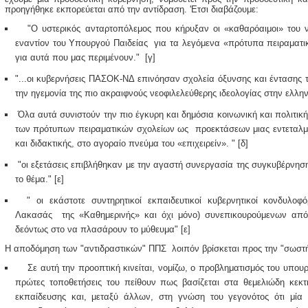
προηγήθηκε εκπορεύεται από την αντίδραση. 'Ετσι διαβάζουμε:
"Ο υστερικός ανταρτοπόλεμος που κήρυξαν οι «καθαρόαιμοι» του ν
εναντίον του Υπουργού Παιδείας για τα λεγόμενα «πρότυπα πειραματικ
για αυτά που μας περιμένουν." [γ]
"...οι κυβερνήσεις ΠΑΣΟΚ-ΝΔ επινόησαν σχολεία όξυνσης και έντασης 
την ηγεμονία της πιο ακραιφνούς νεοφιλελεύθερης ιδεολογίας στην ελλην
Όλα αυτά συνιστούν την πιο έγκυρη και δημόσια κοινωνική και πολιτική
των πρότυπων πειραματικών σχολείων ως προεκτάσεων μιας εντεταλμ
και διδακτικής, στο αγοραίο πνεύμα του «επιχειρείν». " [δ]
"οι εξετάσεις επιβλήθηκαν με την αγαστή συνεργασία της συγκυβέρνησ
το θέμα." [ε]
" οι εκάστοτε συντηρητικοί εκπαιδευτικοί κυβερνητικοί κονδυλοφ
Λακασάς της «Καθημερινής» και όχι μόνο) συνεπικουρούμενων από 
δεόντως στο να πλασάρουν το μύθευμα" [ε]
Η αποδόμηση των "αντιδραστικών" ΠΠΣ λοιπόν βρίσκεται προς την "σωστή
Σε αυτή την προοπτική κινείται, νομίζω, ο προβληματισμός του υπουρ
πρώτες τοποθετήσεις του πείθουν πως βασίζεται στα θεμελιώδη κεκτ
εκπαίδευσης και, μεταξύ άλλων, στη γνώση του γεγονότος ότι μία α