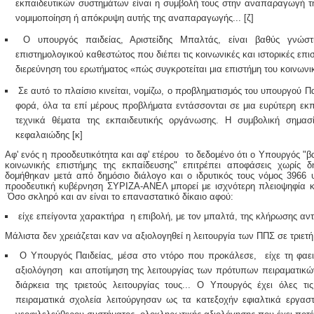
εκπαιδευτικών συστημάτων είναι η συμβολή τους στην αναπαραγωγή τ
νομιμοποίηση ή απόκρυψη αυτής της αναπαραγωγής... [ζ]
Ο υπουργός παιδείας, Αριστείδης Μπαλτάς, είναι βαθύς γνώστ
επιστημολογικού καθεστώτος που διέπει τις κοινωνικές και ιστορικές επι
διερεύνηση του ερωτήματος «πώς συγκροτείται μια επιστήμη του κοινωνικο
Σε αυτό το πλαίσιο κινείται, νομίζω, ο προβληματισμός του υπουργού Π
φορά, όλα τα επί μέρους προβλήματα εντάσσονται σε μια ευρύτερη εκπ
τεχνικά θέματα της εκπαιδευτικής οργάνωσης. Η συμβολική σημασί
κεφαλαιώδης [κ]
Αφ' ενός η προοδευτικότητα και αφ' ετέρου το δεδομένο ότι ο Υπουργός "β
κοινωνικής επιστήμης της εκπαίδευσης" επιτρέπει αποφάσεις χωρίς 
δομήθηκαν μετά από δημόσιο διάλογο και ο ιδρυτικός τους νόμος 3966 
προοδευτική κυβέρνηση ΣΥΡΙΖΑ-ΑΝΕΛ μπορεί με ισχνότερη πλειοψηφία κ
Όσο σκληρό και αν είναι το επαναστατικό δίκαιο αφού:
είχε επείγοντα χαρακτήρα η επιβολή, με τον μπαλτά, της κλήρωσης αντί
Μάλιστα δεν χρειάζεται καν να αξιολογηθεί η λειτουργία των ΠΠΣ σε τριετή
Ο Υπουργός Παιδείας, μέσα στο ντόρο που προκάλεσε, είχε τη φαειν
αξιολόγηση και αποτίμηση της λειτουργίας των πρότυπων πειραματικώ
διάρκεια της τριετούς λειτουργίας τους... Ο Υπουργός έχει όλες τι
πειραματικά σχολεία λειτούργησαν ως τα κατεξοχήν εφιαλτικά εργασ