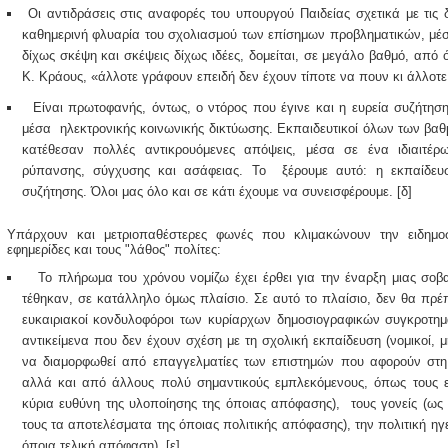
Οι αντιδράσεις στις αναφορές του υπουργού Παιδείας σχετικά με τις 
καθημερινή φλυαρία του σχολιασμού των επίσημων προβληματικών, μέσω
δίχως σκέψη και σκέψεις δίχως ιδέες, δομείται, σε μεγάλο βαθμό, από 
Κ. Κράους, «άλλοτε γράφουν επειδή δεν έχουν τίποτε να πουν κι άλλοτε
Είναι πρωτοφανής, όντως, ο ντόρος που έγινε και η ευρεία συζήτηση
μέσα ηλεκτρονικής κοινωνικής δικτύωσης. Εκπαιδευτικοί όλων των βαθ
κατέθεσαν πολλές αντικρουόμενες απόψεις, μέσα σε ένα ιδιαιτέρ
ρύπανσης, σύγχυσης και ασάφειας. Το ξέρουμε αυτό: η εκπαίδευση
συζήτησης. Όλοι μας όλο και σε κάτι έχουμε να συνεισφέρουμε. [δ]
Υπάρχουν και μετριοπαθέστερες φωνές που κλιμακώνουν την ειδημο
εφημερίδες και τους "λάθος" πολίτες:
Το πλήρωμα του χρόνου νομίζω έχει έρθει για την έναρξη μιας σοβα
τέθηκαν, σε κατάλληλο όμως πλαίσιο. Σε αυτό το πλαίσιο, δεν θα πρέ
ευκαιριακοί κονδυλοφόροι των κυρίαρχων δημοσιογραφικών συγκροτημ
αντικείμενα που δεν έχουν σχέση με τη σχολική εκπαίδευση (νομικοί, μ
να διαμορφωθεί από επαγγελματίες των επιστημών που αφορούν στη 
αλλά και από άλλους πολύ σημαντικούς εμπλεκόμενους, όπως τους εκ
κύρια ευθύνη της υλοποίησης της όποιας απόφασης), τους γονείς (ως 
τους τα αποτελέσματα της όποιας πολιτικής απόφασης), την πολιτική ηγεσ
όποια τελική απόφαση). [ε]