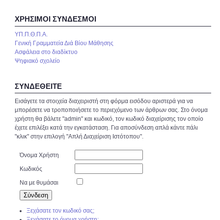
ΧΡΉΣΙΜΟΙ ΣΎΝΔΕΣΜΟΙ
ΥΠ.Π.Θ.Π.Α.
Γενική Γραμματεία Διά Βίου Μάθησης
Ασφάλεια στο διαδίκτυο
Ψηφιακό σχολείο
ΣΥΝΔΕΘΕΊΤΕ
Εισάγετε τα στοιχεία διαχειριστή στη φόρμα εισόδου αριστερά για να
μπορέσετε να τροποποιήσετε το περιεχόμενο των άρθρων σας. Στο όνομα
χρήστη θα βάλετε "admin" και κωδικό, τον κωδικό διαχείρισης τον οποίο
έχετε επιλέξει κατά την εγκατάσταση. Για αποσύνδεση απλά κάντε πάλι
"κλικ" στην επιλογή "Απλή Διαχείριση Ιστότοπου".
Όνομα Χρήστη
Κωδικός
Να με θυμάσαι
Ξεχάσατε τον κωδικό σας;
Ξεχάσατε το όνομα χρήστη;