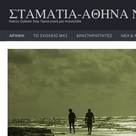
ΣΤΑΜΑΤΙΑ-ΑΘΗΝΑ 
Καλώς Ορίσατε Στην Προσωπική μου Ιστοσελίδα
ΑΡΧΙΚΉ
ΤΟ ΣΧΟΛΕΊΟ ΜΑΣ
ΔΡΑΣΤΗΡΙΌΤΗΤΕΣ
ΝΈΑ & 