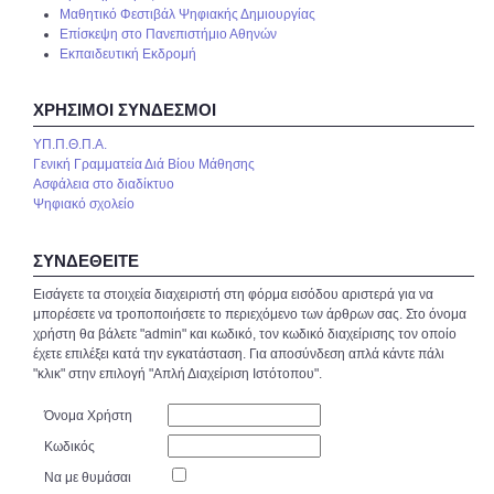
Μαθητικό Φεστιβάλ Ψηφιακής Δημιουργίας
Επίσκεψη στο Πανεπιστήμιο Αθηνών
Εκπαιδευτική Εκδρομή
ΧΡΉΣΙΜΟΙ ΣΎΝΔΕΣΜΟΙ
ΥΠ.Π.Θ.Π.Α.
Γενική Γραμματεία Διά Βίου Μάθησης
Ασφάλεια στο διαδίκτυο
Ψηφιακό σχολείο
ΣΥΝΔΕΘΕΊΤΕ
Εισάγετε τα στοιχεία διαχειριστή στη φόρμα εισόδου αριστερά για να
μπορέσετε να τροποποιήσετε το περιεχόμενο των άρθρων σας. Στο όνομα
χρήστη θα βάλετε "admin" και κωδικό, τον κωδικό διαχείρισης τον οποίο
έχετε επιλέξει κατά την εγκατάσταση. Για αποσύνδεση απλά κάντε πάλι
"κλικ" στην επιλογή "Απλή Διαχείριση Ιστότοπου".
Όνομα Χρήστη
Κωδικός
Να με θυμάσαι