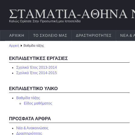
ΣΤΑΜΑΤΙΑ-ΑΘΗΝΑ 
Καλώς Ορίσατε Στην Προσωπική μου Ιστοσελίδα
ΑΡΧΙΚΉ
ΤΟ ΣΧΟΛΕΊΟ ΜΑΣ
ΔΡΑΣΤΗΡΙΌΤΗΤΕΣ
ΝΈΑ & 
Αρχική
Βαθμίδα τάξης
ΕΚΠΑΙΔΕΥΤΙΚΈΣ ΕΡΓΑΣΊΕΣ
Σχολικό Έτος 2013-2014
Σχολικό Έτος 2014-2015
ΕΚΠΑΙΔΕΥΤΙΚΌ ΥΛΙΚΌ
Βαθμίδα τάξης
Είδος μαθήματος
ΠΡΌΣΦΑΤΑ ΆΡΘΡΑ
Νέα & Ανακοινώσεις
Δραστηριότητες