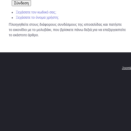
Ξεχάσατε τον κωδικό σας;
Ξεχάσατε το όνομα χρήστη;
Πλοηγηθείτε στους διάφορους συνδέσμους της ιστοσελίδας και πατήστε
το εικονίδιο με το μολυβάκι, που βρίσκετε πάνω δεξιά,για να επεξεργαστείτε
το εκάστοτε άρθρο.
Jooml