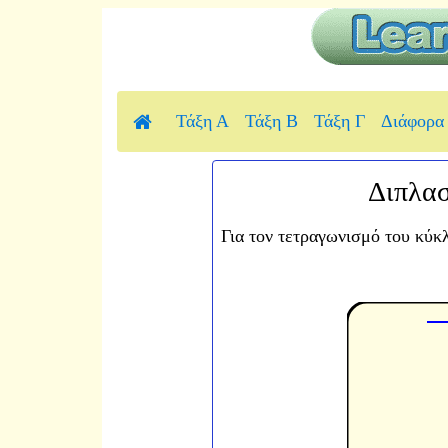
Τάξη Α
Τάξη Β
Τάξη Γ
Διάφορα
Διπλα
Για τον τετραγωνισμό του κύκ