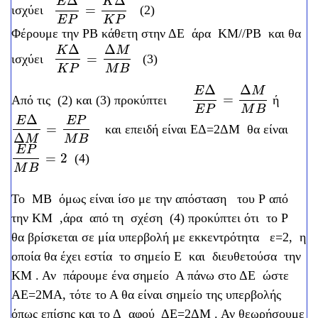
Δ
Δ
E
K
=
ισχύει
(2)
E
Δ
E
P
=
K
Δ
K
P
E
P
K
P
Φέρουμε την ΡΒ κάθετη στην ΔΕ άρα ΚΜ//ΡΒ και θα
Δ
Δ
K
M
=
ισχύει
(3)
K
Δ
K
P
=
Δ
M
M
B
K
P
M
B
Δ
Δ
E
M
=
Από τις (2) και (3) προκύπτει
ή
E
Δ
E
P
=
Δ
M
M
B
E
P
M
B
Δ
E
E
P
=
και επειδή είναι EΔ=2ΔΜ θα είναι
E
Δ
Δ
M
=
E
P
M
B
Δ
M
B
M
E
P
=
2
(4)
E
P
M
B
=
2
M
B
Το ΜΒ όμως είναι ίσο με την απόσταση του Ρ από
την ΚΜ ,άρα από τη σχέση (4) προκύπτει ότι το Ρ
θα βρίσκεται σε μία υπερβολή με εκκεντρότητα ε=2, η
οποία θα έχει εστία το σημείο Ε και διευθετούσα την
ΚΜ . Αν πάρουμε ένα σημείο Α πάνω στο ΔΕ ώστε
ΑΕ=2ΜΑ, τότε το Α θα είναι σημείο της υπερβολής
όπως επίσης και το Δ αφού ΔΕ=2ΔΜ . Αν θεωρήσουμε