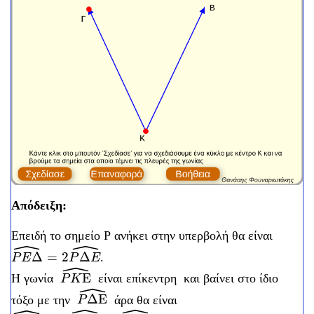
Απόδειξη:
Επειδή το σημείο Ρ ανήκει στην υπερβολή θα είναι
ˆ
ˆ
Δ
=
2
Δ
.
P
E
Δ
^
=
2
P
Δ
E
^
P
E
P
E
ˆ
E
Η γωνία
είναι επίκεντρη και βαίνει στο ίδιο
P
K
Ε
^
P
K
ˆ
Δ
E
τόξο με την
άρα θα είναι
P
Δ
Ε
^
P