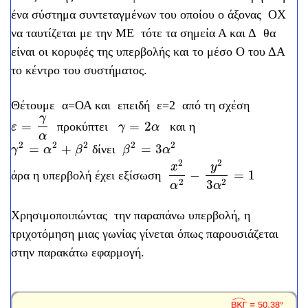
ένα σύστημα συντεταγμένων του οποίου ο άξονας ΟΧ
να ταυτίζεται με την ΜΕ τότε τα σημεία Α και Δ θα
είναι οι κορυφές της υπερβολής και το μέσο Ο του ΔΑ
το κέντρο του συστήματος.
Θέτουμε α=ΟΑ και επειδή ε=2 από τη σχέση
γ
=
=
2
προκύπτει
και η
ε
=
γ
α
γ
=
2
α
ε
γ
α
α
2
2
2
2
2
=
+
=
3
δίνει
γ
2
=
α
2
+
β
2
β
2
=
3
α
2
γ
α
β
β
α
2
2
x
y
−
=
1
άρα η υπερβολή έχει εξίσωση
x
2
α
2
-
y
2
3
α
2
=
1
2
2
3
α
α
Χρησιμοποιπώντας την παραπάνω υπερβολή, η
τριχοτόμηση μιας γωνίας γίνεται όπως παρουσιάζεται
στην παρακάτω εφαρμογή.