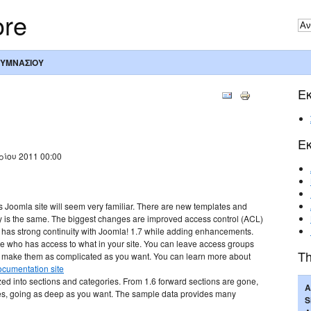
ore
ΓΥΜΝΑΣΙΟΥ
Ε
Ε
ρίου 2011 00:00
is Joomla site will seem very familiar. There are new templates and
ity is the same. The biggest changes are improved access control (ACL)
 has strong continuity with Joomla! 1.7 while adding enhancements.
 who has access to what in your site. You can leave access groups
Th
r make them as complicated as you want. You can learn more about
cumentation site
ed into sections and categories. From 1.6 forward sections are gone,
Α
ies, going as deep as you want. The sample data provides many
S