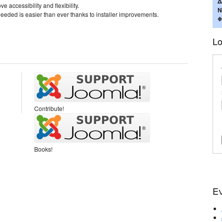
Δ
 accessibility and flexibility.
Ν
eded is easier than ever thanks to installer improvements.
Φ
Lo
Contribute!
Books!
Ε