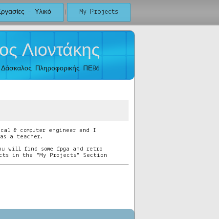
ργασίες - Υλικό
My Projects
ος Λιοντάκης
Δάσκαλος Πληροφορικής ΠΕ86
ical & computer engineer and I
 as a teacher.
ou will find some fpga and retro
ects in the "My Projects" Section