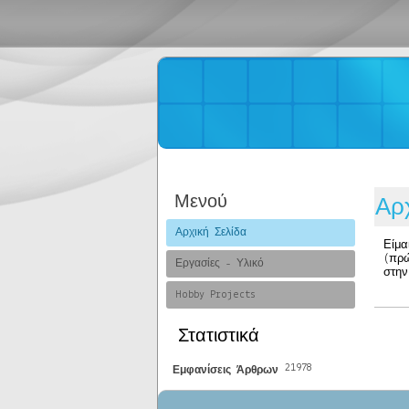
Μενού
Αρ
Αρχική Σελίδα
Είμα
(πρ
Εργασίες - Υλικό
στην
Hobby Projects
Στατιστικά
21978
Εμφανίσεις Άρθρων