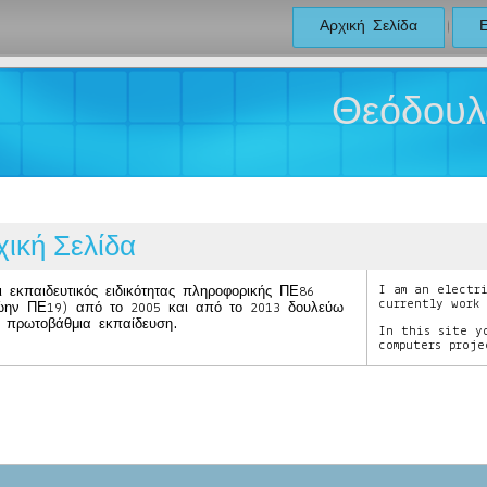
Αρχική Σελίδα
Ε
Θεόδουλ
χική Σελίδα
I am an electr
ι εκπαιδευτικός ειδικότητας πληροφορικής ΠΕ86
currently work
ώην ΠΕ19) από το 2005 και από το 2013 δουλεύω
 πρωτοβάθμια εκπαίδευση.
In this site y
computers proj