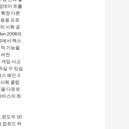
 업데이 트를
 특정 다른
한 응용 프로
의 사회 공
n 2008의
12에서 맥스
회적 기능을
 버전
타 게임 사교
하실 수 있습
맥스 페인 3
, 사회 클럽
럽을 다운로
서비스의 최
 윈도우 10
을 업로드 하