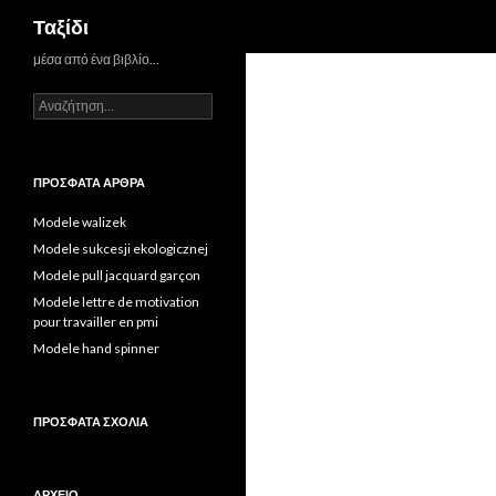
Αναζήτηση
Ταξίδι
μέσα από ένα βιβλίο…
Αναζήτηση για:
ΠΡΌΣΦΑΤΑ ΆΡΘΡΑ
Modele walizek
Modele sukcesji ekologicznej
Modele pull jacquard garçon
Modele lettre de motivation
pour travailler en pmi
Modele hand spinner
ΠΡΌΣΦΑΤΑ ΣΧΌΛΙΑ
ΑΡΧΕΊΟ