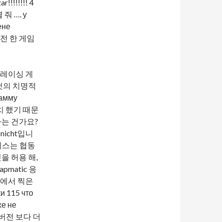
!!!!!!! 4
줘 …. у
ене
완전 한 게임
투 레이싱 게
것의 치명적
амму
설치 했기 때문
 하는 건가요?
 nicht입니
비스는 협동
을 허용 해,
matic 응
화에서 찍은
115 что
же не
운 버전 보다 더