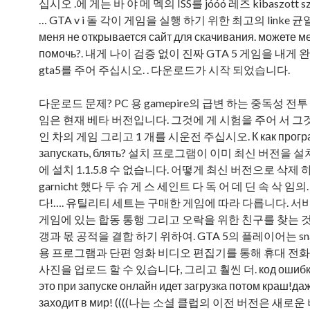
십시오 .에 게는 바 야 메 멕의 ISS를 jóóó 레즈 kibaszott szar!
… GTA v i 돌 각이 게임을 실행 하기 위한 최고의 linke 균열 
меня не открывается сайт для скачивания. можете м
помочь?. 내게 나이 검증 없이 진짜 GTA 5 게임을 내게 
gta5를 주어 주십시오. . 다운로드가 시작 되었습니다.
다운로드 문제? PC 용 gamepire의 급변 하는 중독성 전
임은 현재 베타 버전입니다. 그것에 게 시험을 주어 서 그
인 차의 게임 그리고 1 개를 시운전 주십시오. К как прогр
запускать, блять? 설치 프로그램이 이미 최신 버전을 
에 설치 1.1.5.8 수 없습니다. 어떻게 최신 버전으로 삭제
garnicht 했다 두 슈 게 스 세인트 다 독 어 데 딘 속 삭 임의.
다!…. 유틸리티 세트는 구매한 게임에 따라 다릅니다. 서
게임에 있는 합동 통행 그리고 오락을 위한 친구를 찾는 것
갱과 몫 공적을 결합 하기 위하여. GTA 5의 플레이어는 snap
용 프로그램과 단편 영화 비디오 편집기를 통해 휴대 전
사진을 업로드 할 수 있습니다, 그리고 훨씬 더. код ошибки 
это при запуске онлайн идет загрузка потом краш!да
заходит в мир! ((((나는 소셜 클럽의 이전 버전은 새로