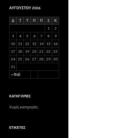
ΑΥΓΟΎΣΤΟΥ 2026
Δ
Τ
Τ
Π
Π
Σ
Κ
1
2
3
4
5
6
7
8
9
10
11
12
13
14
15
16
17
18
19
20
21
22
23
24
25
26
27
28
29
30
31
« Φεβ
ΚΑΤΗΓΟΡΊΕΣ
Χωρίς κατηγορίες
ΕΤΙΚΈΤΕΣ