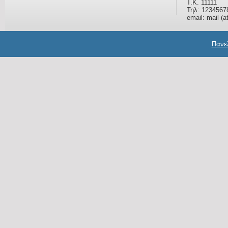
Τ.Κ. 11111
Τηλ: 1234567
email: mail (a
Πανελ